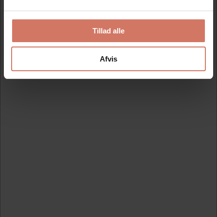
Tillad alle
Afvis
Printer R12 stempel med egen tekstplade og farvepude
Standard salgspris DKK 323,75
DKK 242,81
/ Stk
DKK 194,25 ekskl. moms
Se detaljer
Spar 25%