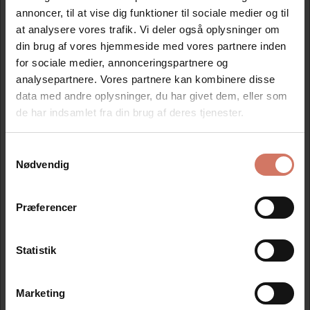
annoncer, til at vise dig funktioner til sociale medier og til
at analysere vores trafik. Vi deler også oplysninger om
din brug af vores hjemmeside med vores partnere inden
for sociale medier, annonceringspartnere og
Colop Printer R12 med egen tekstplade plus 1 flaske UV
analysepartnere. Vores partnere kan kombinere disse
farve til farvepuden
data med andre oplysninger, du har givet dem, eller som
Standard salgspris DKK 415,00
de har indsamlet fra din brug af deres tjenester.
DKK 311,25
/ Stk
DKK 249,00 ekskl. moms
Samtykkevalg
Jeg ønsker at handle som
Nødvendig
Se detaljer
Privat
Erhverv
Præferencer
Spar 25%
Statistik
Marketing