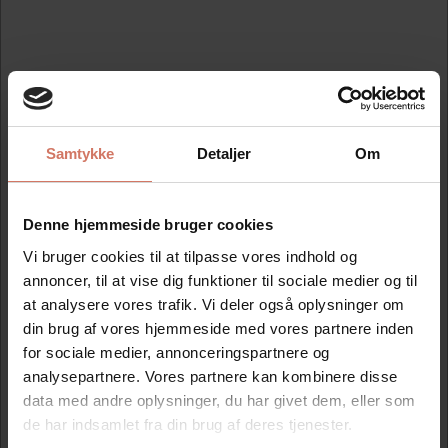
Farvepuder til Colop
Farvepuder til Trodat
Printer line
Professional line
Bedst sælgende i Farvepuder
Samtykke
Detaljer
Om
Denne hjemmeside bruger cookies
Spar 30%
Spar 30%
Vi bruger cookies til at tilpasse vores indhold og
annoncer, til at vise dig funktioner til sociale medier og til
at analysere vores trafik. Vi deler også oplysninger om
din brug af vores hjemmeside med vores partnere inden
for sociale medier, annonceringspartnere og
Colop 2600 farvepuden
Colop 2100 farvepuden
analysepartnere. Vores partnere kan kombinere disse
til 2400 2460 2600
til 2100 2100/3 2100/4
data med andre oplysninger, du har givet dem, eller som
2660 2008 2010 3600
2106 2160 3100 3160
Standard salgspris DKK 77,50
Standard salgspris DKK
de har indsamlet fra din brug af deres tjenester.
400 600 2000wd
DKK 54,25
70,00
Fra
2000/P 2010 2010/P