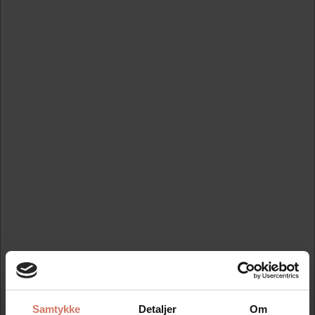
Messing skabelon tal 100 mm
Standard salgspris DKK 1.135,00
DKK 1.021,50
/ Stk
DKK 817,20 ekskl. moms
Køb nu
På lager
Spar 10%
Samtykke
Detaljer
Om