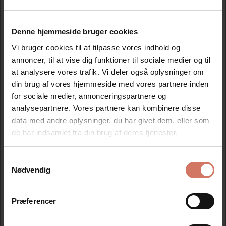
Denne hjemmeside bruger cookies
Vi bruger cookies til at tilpasse vores indhold og
annoncer, til at vise dig funktioner til sociale medier og til
at analysere vores trafik. Vi deler også oplysninger om
din brug af vores hjemmeside med vores partnere inden
Messing skabelon tal 125 mm
for sociale medier, annonceringspartnere og
analysepartnere. Vores partnere kan kombinere disse
Standard salgspris DKK 1.197,50
data med andre oplysninger, du har givet dem, eller som
DKK 1.077,75
/ Stk
de har indsamlet fra din brug af deres tjenester.
DKK 862,20 ekskl. moms
Samtykkevalg
Jeg ønsker at handle som
Køb nu
Nødvendig
På lager
Privat
Erhverv
Præferencer
Spar 10%