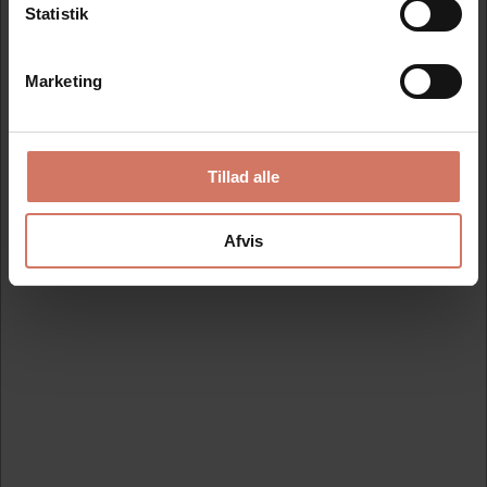
Statistik
Marketing
Tillad alle
Afvis
Messing skabelon tal 150 mm
Standard salgspris DKK 1.513,75
DKK 1.362,38
/ Stk
DKK 1.089,90 ekskl. moms
Køb nu