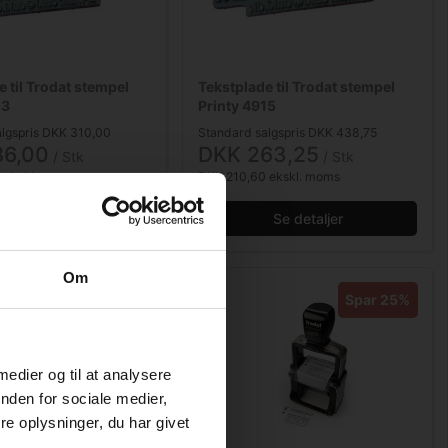
e til Trodat stempel
Tekstplade til Trodat stempel
13
Printy 4915
algspris DKK 310,00
Standard salgspris DKK 438,75
86,00
DKK 263,25
/ Stk
/ Stk
 ekskl. moms
DKK 210,60 ekskl. moms
Se detaljer
Se detaljer
Om
Spar 40%
Spar 25%
 medier og til at analysere
nden for sociale medier,
e oplysninger, du har givet