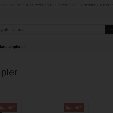
nnovation siden 1911. Ved bestilling inden kl. 12.00. sender vi din ordr
S
anstempler.dk
mpler
Spar 40%
Spar 40%