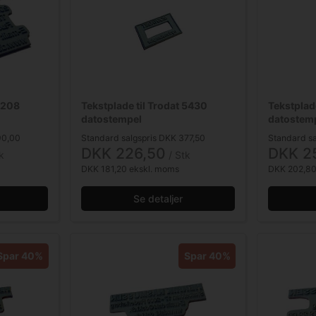
 5208
Tekstplade til Trodat 5430
Tekstplad
datostempel
datostem
90,00
Standard salgspris DKK 377,50
Standard sa
DKK 226,50
DKK 2
k
/ Stk
DKK 181,20 ekskl. moms
DKK 202,80
Se detaljer
Spar 40%
Spar 40%