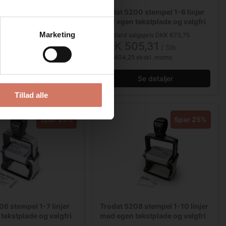
e til Trodat stempel
Trodat 5200 stempel 1-6 linjer
26
med egen tekstplade og valgfri
farvepude
Marketing
algspris DKK 550,00
Standard salgspris DKK 673,75
30,00
DKK 505,31
/ Stk
/ Stk
 ekskl. moms
DKK 404,25 ekskl. moms
Se detaljer
Se detaljer
Tillad alle
Spar 25%
Spar 25%
06 stempel 1-7 linjer
Trodat 5208 stempel 1-10 linjer
tekstplade og valgfri
med egen tekstplade og valgfri
e
farvepude