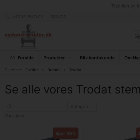
Tradition og I
+45 33 28 00 00
BRANDS
Forside
Produkter
Bliv kontokunde
Om Nyd
Du er her:
Forside
Brands
Trodat
Se alle vores Trodat ste
Kategori
71 produkter
Spar 40%