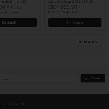
lgspris DKK 811,25
Standard salgspris DKK 1.281,25
08,44
DKK 960,94
/ Stk
/ 
 ekskl. moms
DKK 768,75 ekskl. moms
Se detaljer
Se detaljer
Næste side
Tilmeld
INFORMATION