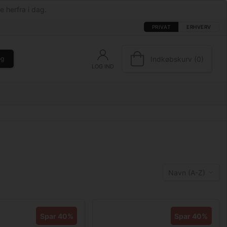
e herfra i dag.
PRIVAT
ERHVERV
Indkøbskurv (0)
øg
LOG IND
Navn (A-Z)
Spar 40%
Spar 40%