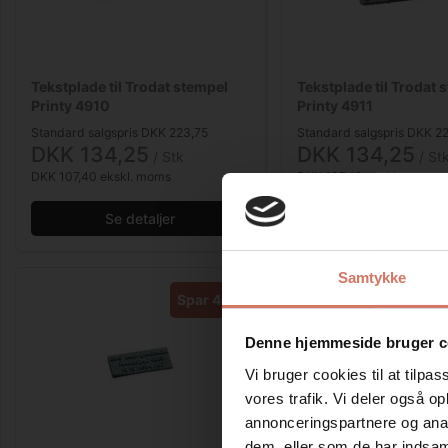
Tekstplade til Trodat stempel
Tekstplade til Trodat 
Printy 4910
Printy 4911
Standard salgspris DKK 223,75
Standard salgspris DKK 2
DKK 134,25
DKK 134,25
/ Stk
/ St
DKK 107,40 ekskl. moms
DKK 107,40 ekskl. moms
Se detaljer
Se detaljer
Samtykke
Spar 40%
Denne hjemmeside bruger c
Vi bruger cookies til at tilpas
vores trafik. Vi deler også 
annonceringspartnere og anal
dem, eller som de har indsaml