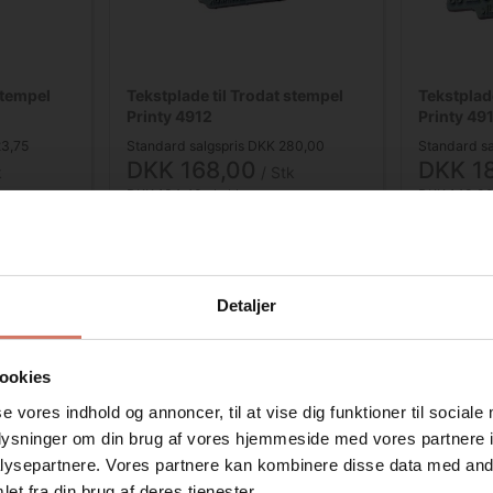
stempel
Tekstplade til Trodat stempel
Tekstplad
Printy 4912
Printy 49
23,75
Standard salgspris DKK 280,00
Standard s
DKK 168,00
DKK 1
k
/ Stk
DKK 134,40 ekskl. moms
DKK 148,80
Se detaljer
Detaljer
Spar 40%
Spar 40%
ookies
se vores indhold og annoncer, til at vise dig funktioner til sociale
oplysninger om din brug af vores hjemmeside med vores partnere i
ysepartnere. Vores partnere kan kombinere disse data med andr
Jeg ønsker at handle som
et fra din brug af deres tjenester.