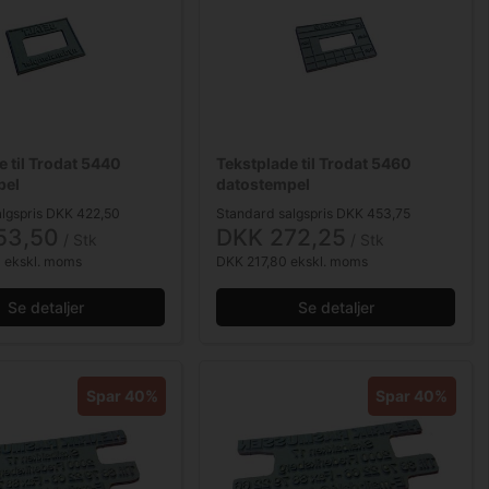
e til Trodat 5440
Tekstplade til Trodat 5460
pel
datostempel
lgspris DKK 422,50
Standard salgspris DKK 453,75
53,50
DKK 272,25
/ Stk
/ Stk
 ekskl. moms
DKK 217,80 ekskl. moms
Se detaljer
Se detaljer
Spar 40%
Spar 40%