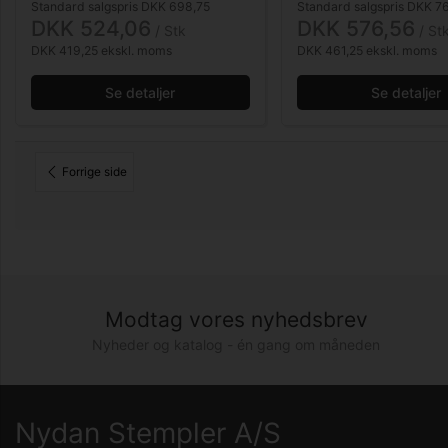
Standard salgspris DKK 698,75
Standard salgspris DKK 7
DKK 524,06
DKK 576,56
/ Stk
/ St
DKK 419,25 ekskl. moms
DKK 461,25 ekskl. moms
Se detaljer
Se detaljer
Forrige side
Modtag vores nyhedsbrev
Nyheder og katalog - én gang om måneden
Nydan Stempler A/S