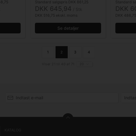
68,75
Standard salgspris DKK 861,25
Standard sa
DKK 645,94
DKK 6
k
/ Stk
DKK 516,75 ekskl. moms
DKK 486,75
Se detaljer
1
2
3
4
Viser 21 til 40 af 71
20
KATALOG