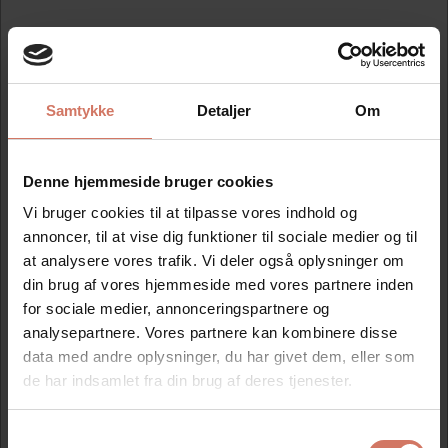
Samtykke
Detaljer
Om
Colop farvepude
2600/2400 Rød
Standard salgspris DKK 77,50
DKK 54,25
Denne hjemmeside bruger cookies
/ Stk
Fra
DKK 43,40 ekskl. moms
Vi bruger cookies til at tilpasse vores indhold og
annoncer, til at vise dig funktioner til sociale medier og til
Køb nu
at analysere vores trafik. Vi deler også oplysninger om
På lager
din brug af vores hjemmeside med vores partnere inden
for sociale medier, annonceringspartnere og
analysepartnere. Vores partnere kan kombinere disse
data med andre oplysninger, du har givet dem, eller som
de har indsamlet fra din brug af deres tjenester.
Samtykkevalg
Jeg ønsker at handle som