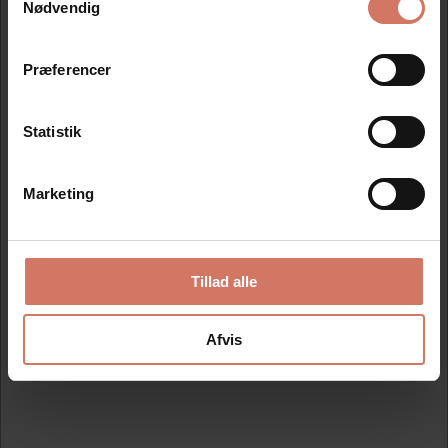
Nødvendig
Privat
Erhverv
Bedst sælgende i Translatørstempel
Præferencer
Statistik
Marketing
Tillad alle
Translatørstempel
Colop 2400
Afvis
DKK 997,50
/ 
DKK 798,00 ekskl. moms
Se detaljer