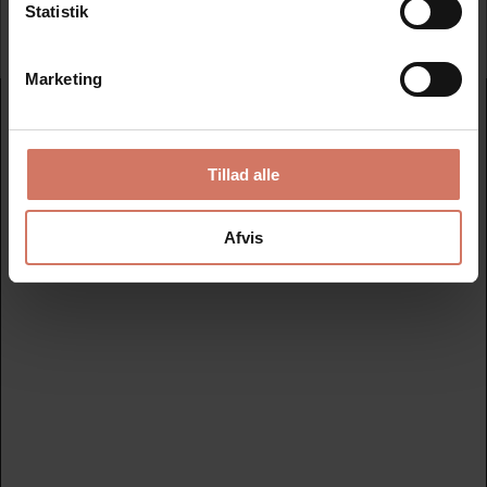
Statistik
Tilmeld
Marketing
Nydan Stempler A/S
Avedøreholmen 78 B - 2650 Hvidovre
Tillad alle
+45 33 28 00 00
nydanstempler@nydanstempler.dk
CVR nr. 26206804
Afvis
KATALOG
Find dit nye stempel her
Datostempler
Nye tekstplader
Reiner Elektriske stempler
Farvepuder
KOPI - BETALT - BOGFØRT