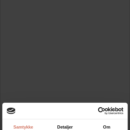
Forstør
DKK 997,50
/ 
DKK 798,00 ekskl. moms
Skabeloner
Gem
På lager
Ved bestilling inden kl. 12.00. sender vi allerede din ordre
herfra i dag.
Translatørstempel Colop 2400
Samtykke
Detaljer
Om