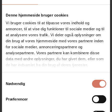
Mere information
Denne hjemmeside bruger cookies
Vi bruger cookies til at tilpasse vores indhold og
annoncer, til at vise dig funktioner til sociale medier og til
Information
Specifikationer
at analysere vores trafik. Vi deler også oplysninger om
din brug af vores hjemmeside med vores partnere inden
for sociale medier, annonceringspartnere og
Translatørstempel Colop 2400 grøn
analysepartnere. Vores partnere kan kombinere disse
data med andre oplysninger, du har givet dem, eller som
de har indsamlet fra din brug af deres tjenester.
Modtag vores nyhedsbrev
Samtykkevalg
Jeg ønsker at handle som
Nyheder og katalog - én gang om måneden
Nødvendig
Privat
Erhverv
Præferencer