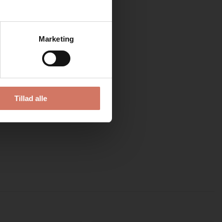
e kit til Colop 2360
lgspris DKK 457,50
Marketing
74,50
/ 
 ekskl. moms
Se detaljer
Tillad alle