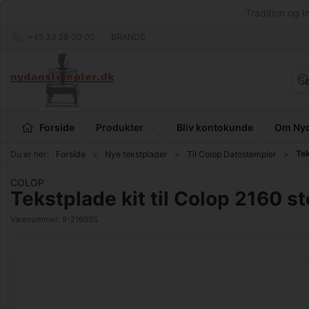
Tradition og I
+45 33 28 00 00
BRANDS
Forside
Produkter
Bliv kontokunde
Om Nyd
Tek
Du er her:
Forside
Nye tekstplader
Til Colop Datostempler
COLOP
Tekstplade kit til Colop 2160 s
Varenummer:
9-2160SS