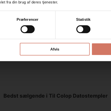
Jeg ønsker at handle som
et fra din brug af deres tjenester.
linier
Tekstplade kit til Colop 2100
Tekstplad
en
stempel
stempel
Privat
Erhverv
1,25
Standard salgspris DKK 457,50
Standard sa
Præferencer
Statistik
DKK 274,50
DKK 2
k
/ 
DKK 219,60 ekskl. moms
DKK 219,60
Se detaljer
Afvis
Bedst sælgende i Til Colop Datostempler