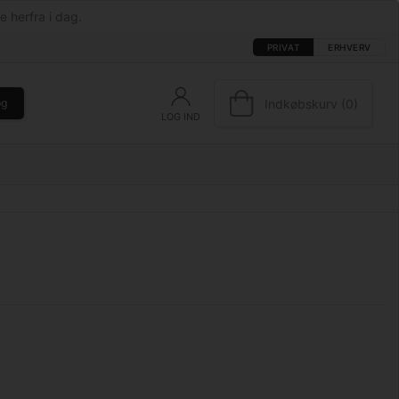
e herfra i dag.
PRIVAT
ERHVERV
Indkøbskurv (0)
øg
LOG IND