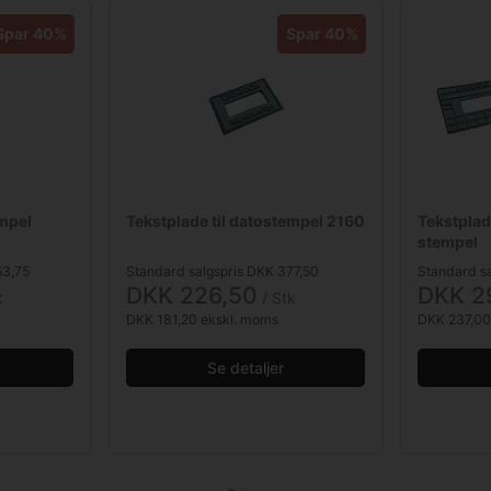
Spar 40%
Spar 40%
empel
Tekstplade til datostempel 2160
Tekstplad
stempel
53,75
Standard salgspris DKK 377,50
Standard s
DKK 226,50
DKK 2
k
/ Stk
DKK 181,20 ekskl. moms
DKK 237,00
Se detaljer