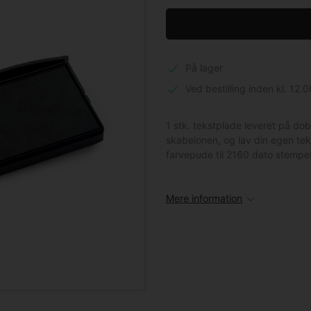
På lager
Ved bestilling inden kl. 12.0
1 stk. tekstplade leveret på do
skabelonen, og lav din egen tek
farvepude til 2160 dato stempel
Mere information