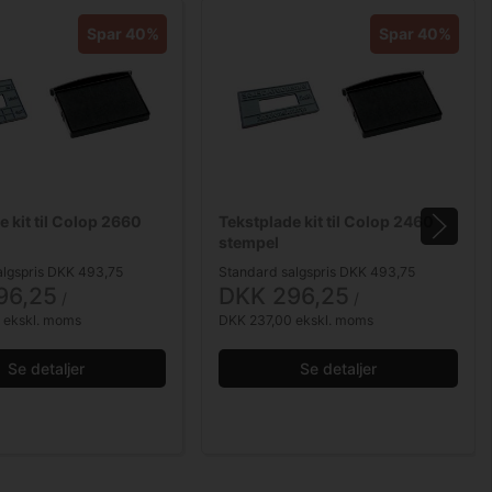
Spar 40%
Spar 40%
e kit til Colop 2660
Tekstplade kit til Colop 2460
stempel
algspris DKK 493,75
Standard salgspris DKK 493,75
96,25
DKK 296,25
/ 
/ 
 ekskl. moms
DKK 237,00 ekskl. moms
Se detaljer
Se detaljer