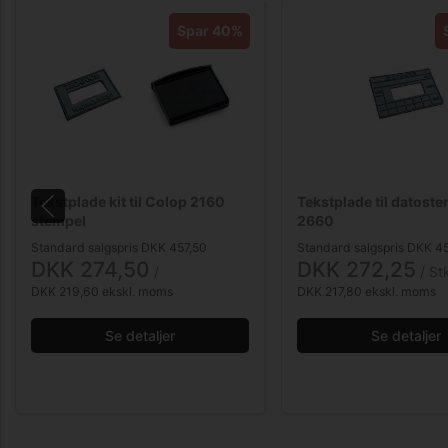
Spar 40%
Tekstplade kit til Colop 2160
Tekstplade til datost
stempel
2660
Standard salgspris DKK 457,50
Standard salgspris DKK 4
DKK 274,50
DKK 272,25
/ 
/ St
DKK 219,60 ekskl. moms
DKK 217,80 ekskl. moms
Se detaljer
Se detaljer