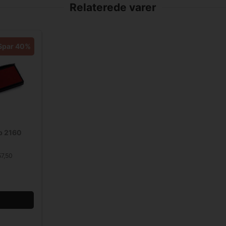
Relaterede varer
Spar 40%
op 2160
57,50