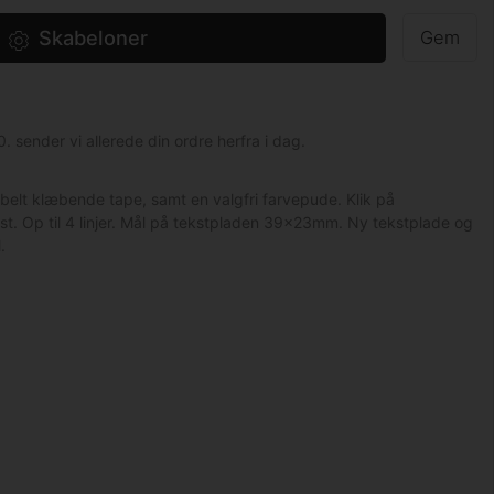
Skabeloner
Gem
0. sender vi allerede din ordre herfra i dag.
bbelt klæbende tape, samt en valgfri farvepude. Klik på
st. Op til 4 linjer. Mål på tekstpladen 39x23mm. Ny tekstplade og
.