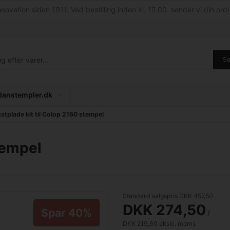
nnovation siden 1911. Ved bestilling inden kl. 12.00. sender vi din ordr
S
anstempler.dk
stplade kit til Colop 2160 stempel
tempel
Standard salgspris DKK 457,50
DKK 274,50
Spar 40%
/ 
DKK 219,60 ekskl. moms