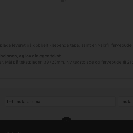
stplade leveret på dobbelt klæbende tape, samt en valgfri farvepude.
abelonen, og lav din egen tekst.
injer. Mål på tekstpladen 39x23mm. Ny tekstplade og farvepude til 2