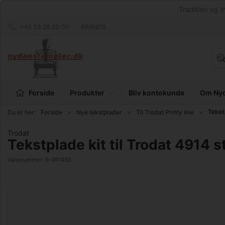
Tradition og I
+45 33 28 00 00
BRANDS
Forside
Produkter
Bliv kontokunde
Om Nyd
Tekst
Du er her:
Forside
Nye tekstplader
Til Trodat Printy line
Trodat
Tekstplade kit til Trodat 4914 
Varenummer:
9-4914SS