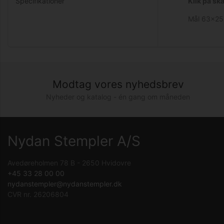
Specifikationer
Klik på sk
Mål
63x2
Modtag vores nyhedsbrev
Nyheder og katalog - én gang om måneden
Nydan Stempler A/S
Avedøreholmen 78 B - 2650 Hvidovre
+45 33 28 00 00
nydanstempler@nydanstempler.dk
CVR nr. 26206804