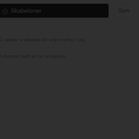
Skabeloner
Gem
0. sender vi allerede din ordre herfra i dag.
14 stempel samt en ny farvepude.