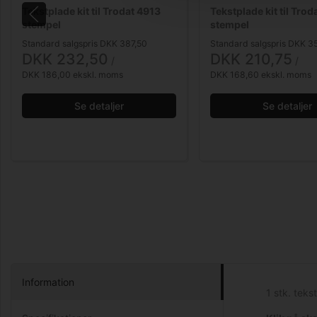
Tekstplade kit til Trodat 4913
Tekstplade kit til Trod
stempel
stempel
Standard salgspris DKK 387,50
Standard salgspris DKK 35
DKK 232,50
DKK 210,75
/ 
/ 
DKK 186,00 ekskl. moms
DKK 168,60 ekskl. moms
Se detaljer
Se detaljer
Information
1 stk. tek