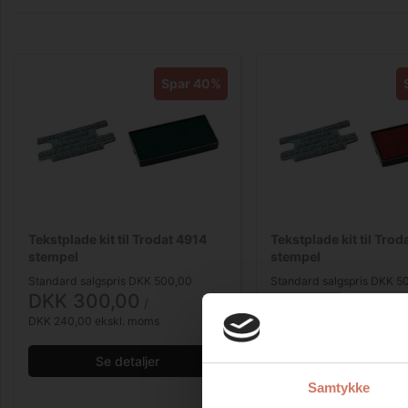
Spar 40%
Tekstplade kit til Trodat 4914
Tekstplade kit til Trod
stempel
stempel
Standard salgspris DKK 500,00
Standard salgspris DKK 5
DKK 300,00
DKK 300,00
/ 
/ 
DKK 240,00 ekskl. moms
DKK 240,00 ekskl. moms
Se detaljer
Se detaljer
Samtykke