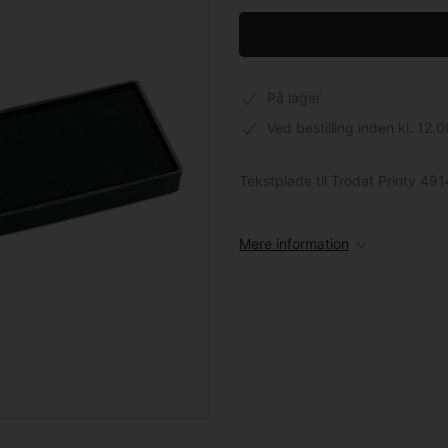
På lager
Ved bestilling inden kl. 12.0
Tekstplade til Trodat Printy 49
Mere information