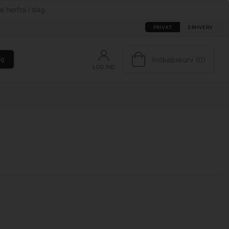
e herfra i dag.
PRIVAT
ERHVERV
Indkøbskurv (0)
øg
LOG IND