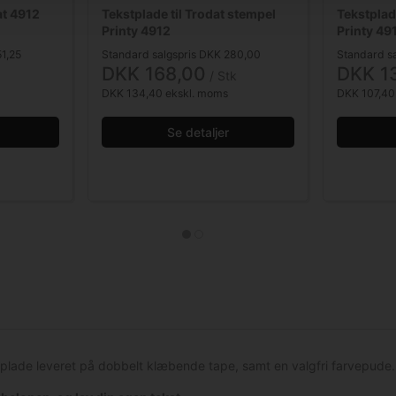
at 4912
Tekstplade til Trodat stempel
Tekstplad
Printy 4912
Printy 49
1,25
Standard salgspris DKK 280,00
Standard s
DKK 168,00
DKK 1
/ Stk
DKK 134,40 ekskl. moms
DKK 107,40
Se detaljer
stplade leveret på dobbelt klæbende tape, samt en valgfri farvepude.