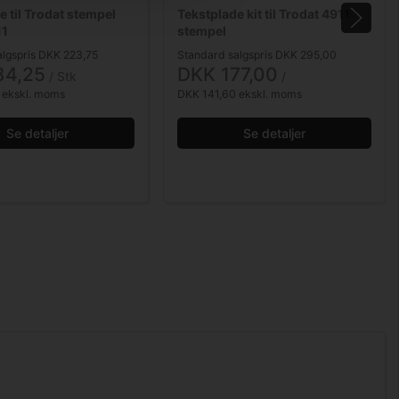
e til Trodat stempel
Tekstplade kit til Trodat 4911
11
stempel
algspris DKK 223,75
Standard salgspris DKK 295,00
34,25
DKK 177,00
/ Stk
/ 
 ekskl. moms
DKK 141,60 ekskl. moms
Se detaljer
Se detaljer