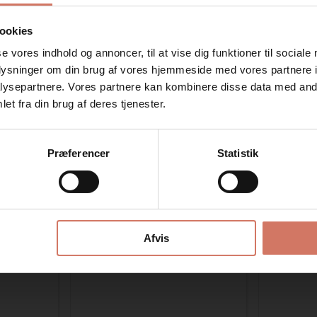
ookies
se vores indhold og annoncer, til at vise dig funktioner til sociale
oplysninger om din brug af vores hjemmeside med vores partnere i
ysepartnere. Vores partnere kan kombinere disse data med andr
Jeg ønsker at handle som
et fra din brug af deres tjenester.
Privat
Erhverv
Bedst sælgende i Til Trodat Printy line
Præferencer
Statistik
Spar 40%
Spar 40%
Afvis