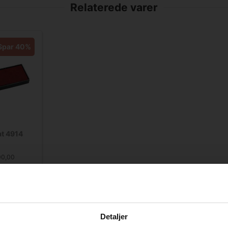
Relaterede varer
Spar 40%
at 4914
00,00
Detaljer