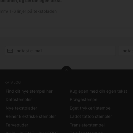
abelonen, og lav din egen tekst.
5mm/
1-6
linjer på tekstpladen
KATALOG
Find dit nye stempel her
Kuglepen med din egen tekst
Datostempler
Prægestempel
Nye tekstplader
Eget trykkeri stempel
Reiner Elektriske stempler
Ladot tattoo stempler
Farvepuder
Translatørstempel