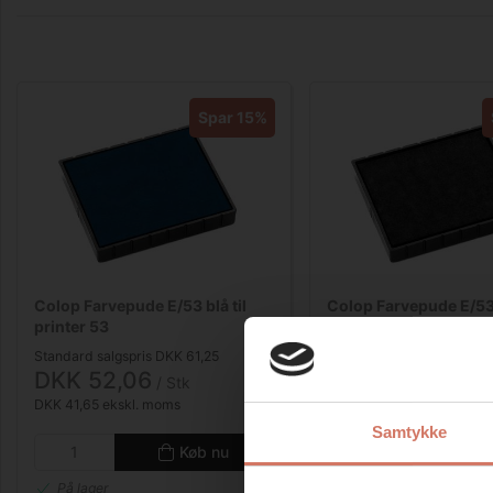
Spar 15%
Colop Farvepude E/53 blå til
Colop Farvepude E/53 
printer 53
printer 53
Standard salgspris DKK 61,25
Standard salgspris DKK 61
DKK 52,06
DKK 52,06
/ Stk
/ Stk
DKK 41,65 ekskl. moms
DKK 41,65 ekskl. moms
Samtykke
Køb nu
Kø
På lager
På lager