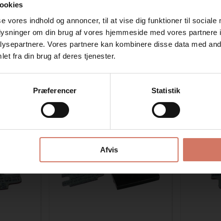
ookies
se vores indhold og annoncer, til at vise dig funktioner til sociale
oplysninger om din brug af vores hjemmeside med vores partnere i
ysepartnere. Vores partnere kan kombinere disse data med andr
Jeg ønsker at handle som
et fra din brug af deres tjenester.
Privat
Erhverv
Præferencer
Statistik
Bedst sælgende i Til Colop Printer line
Spar 40%
Spar 40%
Afvis