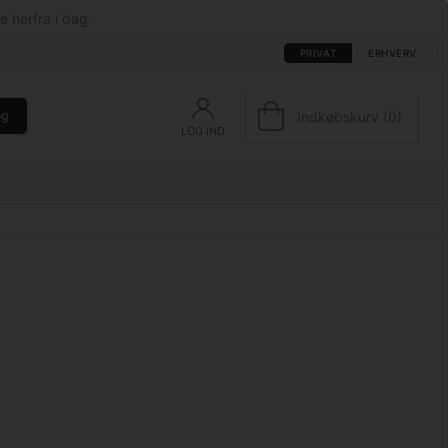
e herfra i dag.
PRIVAT
ERHVERV
Indkøbskurv (0)
øg
LOG IND