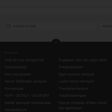
KATALOG
Find dit nye stempel her
Kuglepen med din egen tekst
Datostempler
Prægestempel
Nye tekstplader
Eget trykkeri stempel
Reiner Elektriske stempler
Ladot tattoo stempler
Farvepuder
Translatørstempel
KOPI - BETALT - BOGFØRT
Talbåndstempler
Reiner stempler nummeratør
Navne stempler til Børn smart
lille tøjstempel
Stempelfarve