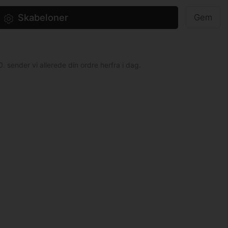
Skabeloner
Gem
0. sender vi allerede din ordre herfra i dag.