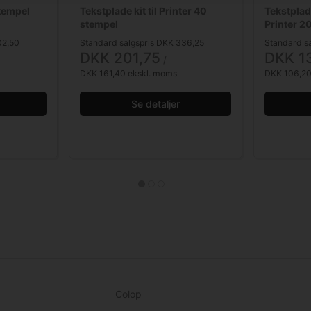
stempel
Tekstplade kit til Printer 40
Tekstplad
stempel
Printer 2
02,50
Standard salgspris DKK 336,25
Standard sa
DKK 201,75
DKK 1
/ 
DKK 161,40 ekskl. moms
DKK 106,20
Se detaljer
Colop