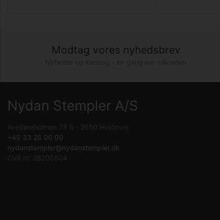
Modtag vores nyhedsbrev
Nyheder og katalog - én gang om måneden
Nydan Stempler A/S
Avedøreholmen 78 B - 2650 Hvidovre
+45 33 28 00 00
nydanstempler@nydanstempler.dk
CVR nr. 26206804