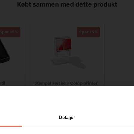
Købt sammen med dette produkt
Spar 15%
Spar 15%
til
Stempel sæt selv Colop printer
20 set
,25
Standard salgspris DKK 363,75
DKK 309,19
/ Stk
DKK 247,35 ekskl. moms
Detaljer
b nu
Køb nu
På lager