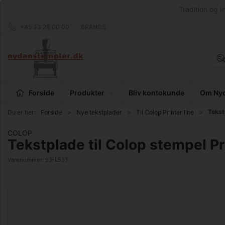
Tradition og I
+45 33 28 00 00
BRANDS
Forside
Produkter
Bliv kontokunde
Om Nyd
Tekst
Du er her:
Forside
Nye tekstplader
Til Colop Printer line
COLOP
Tekstplade til Colop stempel Pr
Varenummer:
93-L53T