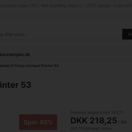
nnovation siden 1911. Ved bestilling inden kl. 12.00. sender vi din ordr
S
anstempler.dk
plade til Colop stempel Printer 53
inter 53
Standard salgspris DKK 363,75
DKK 218,25
Spar 40%
/ Stk
DKK 174,60 ekskl. moms