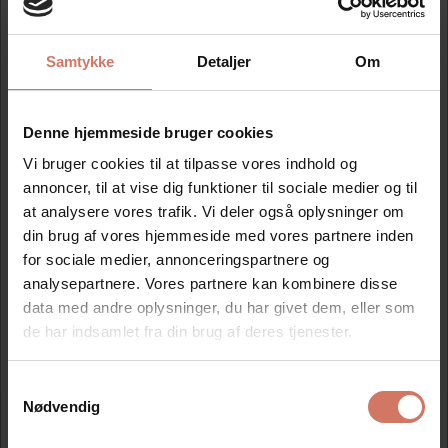
Tekstplade til Trodat Printy 4915 stempel samt en ny
farvepude.
Samtykke
Detaljer
Om
Mere information
Denne hjemmeside bruger cookies
Vi bruger cookies til at tilpasse vores indhold og
Information
Specifikationer
annoncer, til at vise dig funktioner til sociale medier og til
at analysere vores trafik. Vi deler også oplysninger om
din brug af vores hjemmeside med vores partnere inden
1 stk. tekstplade leveret på dobbelt klæbende tape, samt
for sociale medier, annonceringspartnere og
en valgfri farvepude.
analysepartnere. Vores partnere kan kombinere disse
Klik på skabelonen, og lav din egen tekst.
data med andre oplysninger, du har givet dem, eller som
de har indsamlet fra din brug af deres tjenester.
Mål
70x25mm 1-6
linjer på tekstpladen
Samtykkevalg
Jeg ønsker at handle som
Nødvendig
Modtag vores nyhedsbrev
Privat
Erhverv