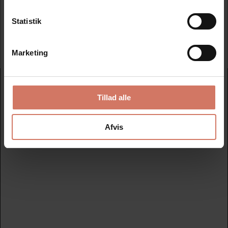
Statistik
Tilmeld
Marketing
Nydan Stempler A/S
Tillad alle
Avedøreholmen 78 B - 2650 Hvidovre
+45 33 28 00 00
nydanstempler@nydanstempler.dk
Afvis
CVR nr. 26206804
KATALOG
Find dit nye stempel her
Datostempler
Nye tekstplader