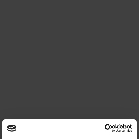
Forstør
Standard salgspris DKK 306,25
DKK 183,75
/ 
DKK 147,00 ekskl. moms
Skabeloner
Gem
På lager
Ved bestilling inden kl. 12.00. sender vi allerede din ordre
herfra i dag.
Ny tekstplade og farvepude grøn.