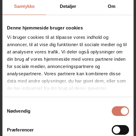
Samtykke
Detaljer
Om
Mere information
Denne hjemmeside bruger cookies
Information
Vi bruger cookies til at tilpasse vores indhold og
annoncer, til at vise dig funktioner til sociale medier og til
at analysere vores trafik. Vi deler også oplysninger om
1 stk. tekstplade leveret på dobbelt klæbende tape, samt
din brug af vores hjemmeside med vores partnere inden
en valgfri farvepude.
for sociale medier, annonceringspartnere og
Klik på skabelonen, og lav din egen tekst.
analysepartnere. Vores partnere kan kombinere disse
op til 4 linier. Mål på tekstpladen 46x16 mm.
data med andre oplysninger, du har givet dem, eller som
de har indsamlet fra din brug af deres tjenester.
Samtykkevalg
Jeg ønsker at handle som
Modtag vores nyhedsbrev
Nødvendig
Nyheder og katalog - én gang om måneden
Privat
Erhverv
Præferencer