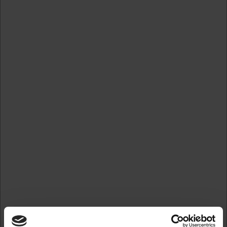
Forstør
Standard salgspris DKK 457,50
DKK 274,50
/ 
DKK 219,60 ekskl. moms
Skabeloner
Gem
På lager
Ved bestilling inden kl. 12.00. sender vi allerede din ordre
herfra i dag.