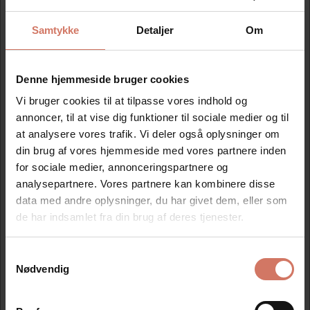
Ny tekstplade og farvepude grøn
Samtykke
Detaljer
Om
Mere information
Denne hjemmeside bruger cookies
Vi bruger cookies til at tilpasse vores indhold og
Information
Specifikationer
annoncer, til at vise dig funktioner til sociale medier og til
at analysere vores trafik. Vi deler også oplysninger om
din brug af vores hjemmeside med vores partnere inden
1 stk. tekstplade leveret på dobbelt klæbende tape, samt
for sociale medier, annonceringspartnere og
en valgfri farvepude.
analysepartnere. Vores partnere kan kombinere disse
Klik på skabelonen, og lav din egen tekst.
data med andre oplysninger, du har givet dem, eller som
op til 4 linier. Mål på tekstpladen 39x22 mm.
de har indsamlet fra din brug af deres tjenester.
Samtykkevalg
Jeg ønsker at handle som
Nødvendig
Modtag vores nyhedsbrev
Nyheder og katalog - én gang om måneden
Privat
Erhverv