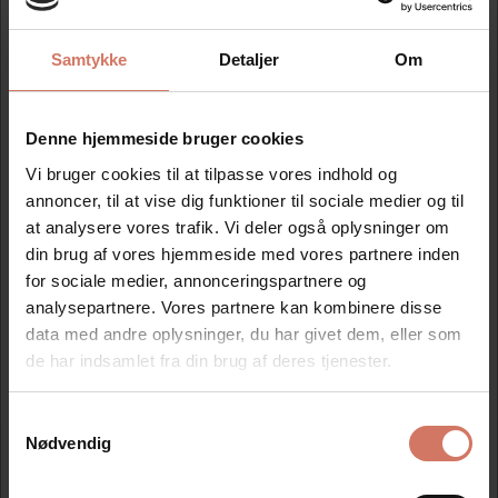
Ny tekstplade og farvepude blå
Samtykke
Detaljer
Om
Mere information
Denne hjemmeside bruger cookies
Information
Specifikationer
Vi bruger cookies til at tilpasse vores indhold og
annoncer, til at vise dig funktioner til sociale medier og til
at analysere vores trafik. Vi deler også oplysninger om
1 stk. tekstplade leveret på dobbelt klæbende tape, samt
din brug af vores hjemmeside med vores partnere inden
en valgfri farvepude.
for sociale medier, annonceringspartnere og
analysepartnere. Vores partnere kan kombinere disse
Klik på skabelonen, og lav din egen tekst.
Op til 6 linjer. Mål på tekstpladen 43x28mm. Ny
data med andre oplysninger, du har givet dem, eller som
tekstplade og far vepude til 2360 dato stempel.
de har indsamlet fra din brug af deres tjenester.
Samtykkevalg
Jeg ønsker at handle som
Nødvendig
Modtag vores nyhedsbrev
Privat
Erhverv
Nyheder og katalog - én gang om måneden