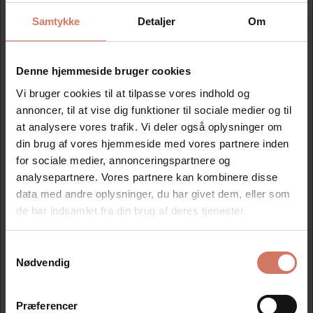
Samtykke
Detaljer
Om
Mere information
Denne hjemmeside bruger cookies
Information
Vi bruger cookies til at tilpasse vores indhold og
annoncer, til at vise dig funktioner til sociale medier og til
1 stk. tekstplade leveret på dobbelt klæbende tape, samt
at analysere vores trafik. Vi deler også oplysninger om
en valgfri farvepude.
din brug af vores hjemmeside med vores partnere inden
for sociale medier, annonceringspartnere og
Klik på skabelonen, og lav din egen tekst.
analysepartnere. Vores partnere kan kombinere disse
Op til 4 linjer. Mål på tekstpladen 38x23 mm. Ny
tekstplade og farvepude til 5430 dato stempel.
data med andre oplysninger, du har givet dem, eller som
de har indsamlet fra din brug af deres tjenester.
Samtykkevalg
Jeg ønsker at handle som
Modtag vores nyhedsbrev
Nødvendig
Nyheder og katalog - én gang om måneden
Privat
Erhverv
Præferencer