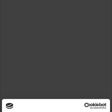
Forstør
Standard salgspris DKK 457,50
DKK 274,50
/ 
DKK 219,60 ekskl. moms
Skabeloner
Gem
På lager
Ved bestilling inden kl. 12.00. sender vi allerede din ordre
herfra i dag.
Ny tekstplade og farvepude blå