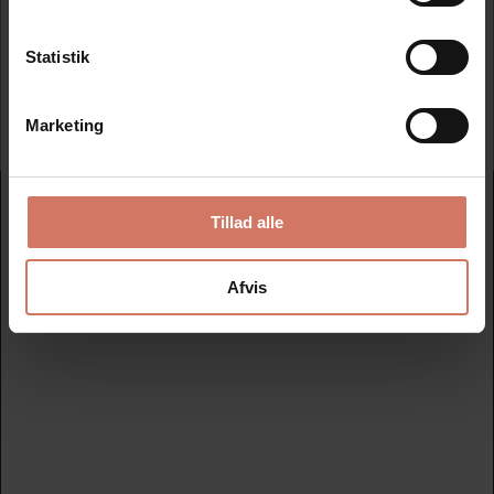
Statistik
Tilmeld
Marketing
Nydan Stempler A/S
Tillad alle
Avedøreholmen 78 B - 2650 Hvidovre
+45 33 28 00 00
Afvis
nydanstempler@nydanstempler.dk
CVR nr. 26206804
KATALOG
Find dit nye stempel her
Datostempler
Nye tekstplader