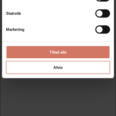
Statistik
Tilmeld
Marketing
Nydan Stempler A/S
Tillad alle
Avedøreholmen 78 B - 2650 Hvidovre
+45 33 28 00 00
Afvis
nydanstempler@nydanstempler.dk
CVR nr. 26206804
KATALOG
Find dit nye stempel her
Datostempler
Nye tekstplader