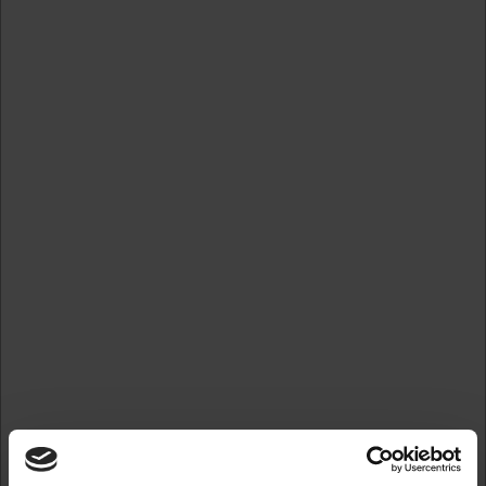
Forstør
Standard salgspris DKK 493,75
DKK 296,25
/ 
DKK 237,00 ekskl. moms
Skabeloner
Gem
På lager
Ved bestilling inden kl. 12.00. sender vi allerede din ordre
herfra i dag.
Ny tekstplade og farvepude grøn