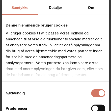
Samtykke
Detaljer
Om
Mere information
Denne hjemmeside bruger cookies
Information
Vi bruger cookies til at tilpasse vores indhold og
annoncer, til at vise dig funktioner til sociale medier og til
1 stk. tekstplade leveret på dobbelt klæbende tape, samt
at analysere vores trafik. Vi deler også oplysninger om
en valgfri farvepude.
din brug af vores hjemmeside med vores partnere inden
for sociale medier, annonceringspartnere og
Klik på skabelonen, og lav din egen tekst.
analysepartnere. Vores partnere kan kombinere disse
Op til 6 linjer. Mål på tekstpladen 55x22mm. Ny
tekstplade og far vepude til Trodat 5204 stempel.
data med andre oplysninger, du har givet dem, eller som
de har indsamlet fra din brug af deres tjenester.
Samtykkevalg
Jeg ønsker at handle som
Modtag vores nyhedsbrev
Nødvendig
Nyheder og katalog - én gang om måneden
Privat
Erhverv
Præferencer