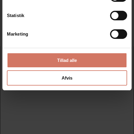
Statistik
Tilmeld
Marketing
Nydan Stempler A/S
Tillad alle
Avedøreholmen 78 B - 2650 Hvidovre
+45 33 28 00 00
Afvis
nydanstempler@nydanstempler.dk
CVR nr. 26206804
KATALOG
Find dit nye stempel her
Datostempler
Nye tekstplader