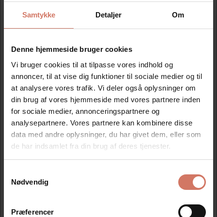
Samtykke
Detaljer
Om
Mere information
Denne hjemmeside bruger cookies
Information
Vi bruger cookies til at tilpasse vores indhold og
annoncer, til at vise dig funktioner til sociale medier og til
1 stk. tekstplade leveret på dobbelt klæbende tape, samt
at analysere vores trafik. Vi deler også oplysninger om
en valgfri farvepude.
din brug af vores hjemmeside med vores partnere inden
for sociale medier, annonceringspartnere og
Klik på skabelonen, og lav din egen tekst.
analysepartnere. Vores partnere kan kombinere disse
Op til 4 linjer. Mål på tekstpladen 40x23mm. Ny
tekstplade og farv epude til Trodat 5200
data med andre oplysninger, du har givet dem, eller som
de har indsamlet fra din brug af deres tjenester.
Samtykkevalg
Jeg ønsker at handle som
Modtag vores nyhedsbrev
Nødvendig
Nyheder og katalog - én gang om måneden
Privat
Erhverv
Præferencer