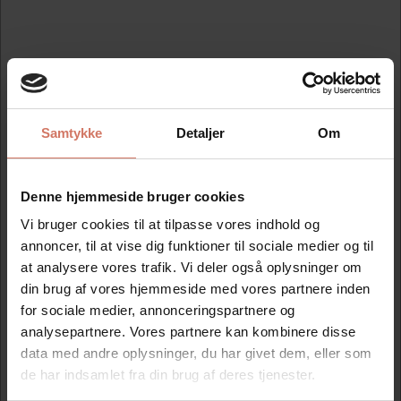
Bedst sælgende i Colop Eos Line
Samtykke
Detaljer
Om
Spar 25%
Spar 25%
Denne hjemmeside bruger cookies
Vi bruger cookies til at tilpasse vores indhold og
annoncer, til at vise dig funktioner til sociale medier og til
at analysere vores trafik. Vi deler også oplysninger om
din brug af vores hjemmeside med vores partnere inden
Stempel EOS 40 1-5
Stempel Eos 55 1-9
for sociale medier, annonceringspartnere og
linier 56x22mm
linier 63x40mm
analysepartnere. Vores partnere kan kombinere disse
Standard salgspris DKK
Standard salgspris DKK
data med andre oplysninger, du har givet dem, eller som
436,25
611,25
DKK 327,19
DKK 458,44
de har indsamlet fra din brug af deres tjenester.
/ Stk
/ Stk
DKK 261,75 ekskl. moms
DKK 366,75 ekskl. moms