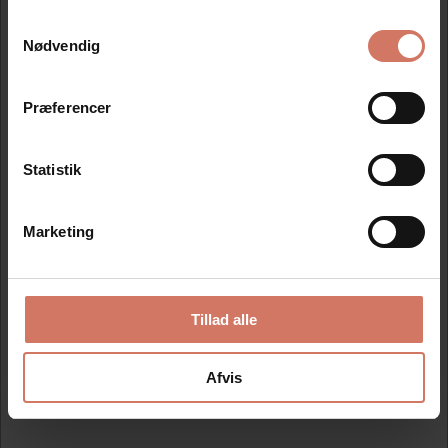
Se detaljer
Se detaljer
Samtykkevalg
Jeg ønsker at handle som
Nødvendig
Privat
Erhverv
Præferencer
Statistik
Marketing
Information
Video
Tillad alle
Klik på en skabelon herunder, og lav din egen tekst.
Afvis
Eos stemplet er et selvfarvende stempel, hvor tekstpladen
produceres med den nyeste og mest moderne teknologi.
Giver knivskarpe og tydelige aftryk i print-kvalitet.