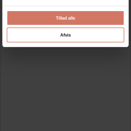
Vis varianter
Vis varianter
Tillad alle
Afvis
Information
Specifikationer
Trodat 6/57 farvepuder er indfarvet med vandbaseret
farve som er vandfast. Leveres i sort, rød, blå og grøn.
Trodat farvepuder giver tusindvis af skarpe og klare
aftryk.