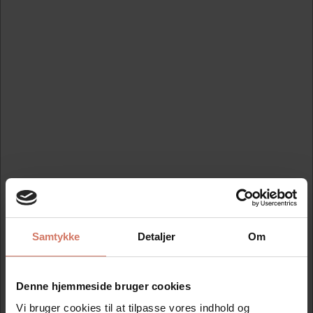
Trodat farvepude 6/57
Rød 5207 5470
Standard salgspris DKK
110,00
DKK 93,50
/ Stk
DKK 74,80 ekskl. moms
Køb nu
På lager
Samtykke
Detaljer
Om
Denne hjemmeside bruger cookies
Vi bruger cookies til at tilpasse vores indhold og