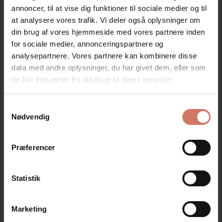
annoncer, til at vise dig funktioner til sociale medier og til
at analysere vores trafik. Vi deler også oplysninger om
din brug af vores hjemmeside med vores partnere inden
Bedst sælgende i Farvepuder til Trodat
for sociale medier, annonceringspartnere og
Professional line
analysepartnere. Vores partnere kan kombinere disse
data med andre oplysninger, du har givet dem, eller som
de har indsamlet fra din brug af deres tjenester.
Spar 15%
Spar 15%
Samtykkevalg
Jeg ønsker at handle som
Nødvendig
Privat
Erhverv
Præferencer
Trodat farvepude 6/56 til
Trodat farvepude 6/50
5204 5206 5460
til 5030 5200 5430
Statistik
Standard salgspris DKK
Standard salgspris DKK
86,25
72,50
Marketing
DKK 73,31
DKK 61,63
DKK 58,65 ekskl. moms
DKK 49,30 ekskl. moms