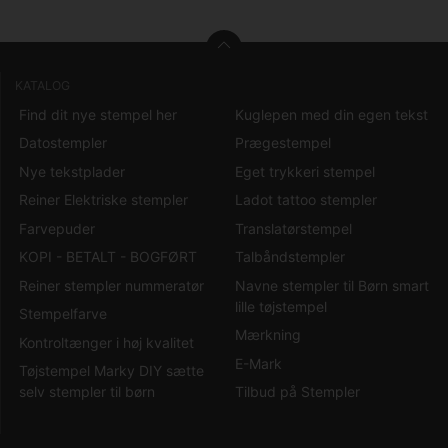
KATALOG
Find dit nye stempel her
Kuglepen med din egen tekst
Datostempler
Prægestempel
Nye tekstplader
Eget trykkeri stempel
Reiner Elektriske stempler
Ladot tattoo stempler
Farvepuder
Translatørstempel
KOPI - BETALT - BOGFØRT
Talbåndstempler
Reiner stempler nummeratør
Navne stempler til Børn smart
lille tøjstempel
Stempelfarve
Mærkning
Kontroltænger i høj kvalitet
E-Mark
Tøjstempel Marky DIY sætte
selv stempler til børn
Tilbud på Stempler