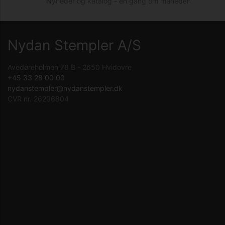
Nyheder og katalog - én gang om måneden
Nydan Stempler A/S
Avedøreholmen 78 B - 2650 Hvidovre
+45 33 28 00 00
nydanstempler@nydanstempler.dk
CVR nr. 26206804