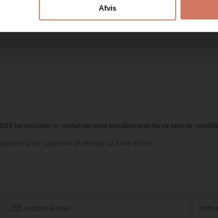
Afvis
928 farvepuder er indfarvet med vandbaseret farve som er vandfast.
epuder giver tusindvis af skarpe og klare aftryk.