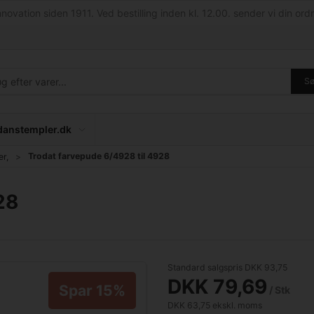
nnovation siden 1911. Ved bestilling inden kl. 12.00. sender vi din ordr
S
anstempler.dk
Trodat farvepude 6/4928 til 4928
er,
28
Standard salgspris DKK 93,75
DKK 79,69
Spar 15%
/ Stk
DKK 63,75 ekskl. moms