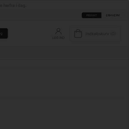
e herfra i dag.
PRIVAT
ERHVERV
Indkøbskurv (0)
øg
LOG IND