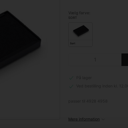
Vælg farve:
SORT
Sort
På lager
Ved bestilling inden kl. 12.0
passer til 4928 4958
Mere information