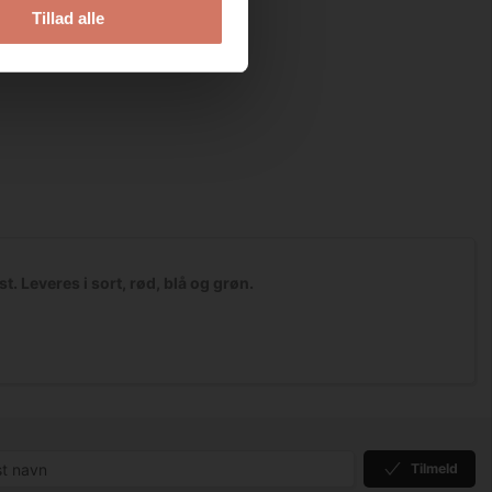
Tillad alle
 Leveres i sort, rød, blå og grøn.
Tilmeld