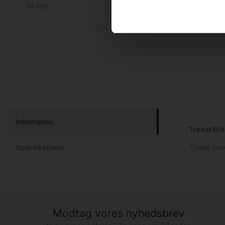
På lager
Information
Trodat 6/4
Specifikationer
Trodat farv
Modtag vores nyhedsbrev