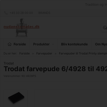
Tradition og I
+45 33 28 00 00
BRANDS
Forside
Produkter
Bliv kontokunde
Om Nyd
Du er her:
Forside
Farvepuder
Farvepuder til Trodat Printy stempl
Trodat
Trodat farvepude 6/4928 til 49
Varenummer:
90-4928PS