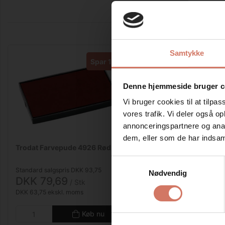
Samtykke
Spar 15%
Denne hjemmeside bruger c
Vi bruger cookies til at tilpas
vores trafik. Vi deler også 
annonceringspartnere og anal
dem, eller som de har indsaml
Trodat Farvepude 4926 Rød
Samtykkevalg
Standard salgspris DKK 93,75
Nødvendig
DKK 79,69
/ Stk
DKK 63,75 ekskl. moms
Køb nu