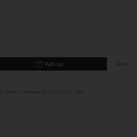
Køb nu
Gem
0. sender vi allerede din ordre herfra i dag.