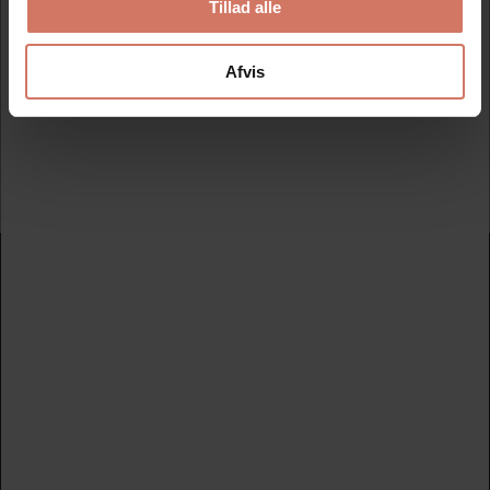
Tillad alle
Nyheder og katalog - én gang om måneden
Afvis
Tilmeld
Nydan Stempler A/S
Avedøreholmen 78 B - 2650 Hvidovre
+45 33 28 00 00
nydanstempler@nydanstempler.dk
CVR nr. 26206804
KATALOG
Find dit nye stempel her