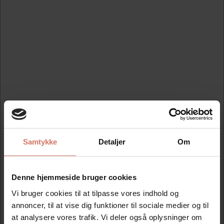
1-5 linier 68x24mm. Stempel incl. tekstplade og en rød
farvepude.
Mere information
Information
Specifikationer
Klik på skabelonen, og lav nemt din egen tekst på få
minutter.
Samtykke
Detaljer
Om
Det professionelle Trodat stempel. Vælg et solidt
kontorstempel i ergonomisk design.
Denne hjemmeside bruger cookies
Det populære Trodat 5205 stempel måler 68 mm. i
Vi bruger cookies til at tilpasse vores indhold og
længden og 24 mm. i højden. Og er konstrueret med en
annoncer, til at vise dig funktioner til sociale medier og til
solid stålkerne.
at analysere vores trafik. Vi deler også oplysninger om
Stempelhåndtaget har en unik ergonomisk udformning, så