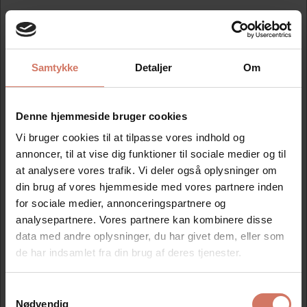
Stempel Eos 55 1-9 linjer 63x40mm
Mere information
Samtykke
Detaljer
Om
Information
Denne hjemmeside bruger cookies
Vi bruger cookies til at tilpasse vores indhold og
Selvfarvende stempel lavet med den nyeste og mest
annoncer, til at vise dig funktioner til sociale medier og til
moderne teknologi, til tekst eller logo.
Knivskarpe og tydelige aftryk.
at analysere vores trafik. Vi deler også oplysninger om
Leveres med beskyttende hætte og fuldt tekstindeks.
din brug af vores hjemmeside med vores partnere inden
Holdbart stempel med mere end 20 tusind aftryk.
for sociale medier, annonceringspartnere og
Leveres i sort, blå, rød, violet eller grøn.
analysepartnere. Vores partnere kan kombinere disse
Den sorte farve er endvidere godkendt som
data med andre oplysninger, du har givet dem, eller som
dokumentfarve.
de har indsamlet fra din brug af deres tjenester.
Genindfarves med EOS farve.
1 flaske sort farve til
indfarvning af EOS stempel
Samtykkevalg
Jeg ønsker at handle som
Nødvendig