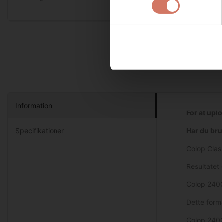
Information
For at upl
Specifikationer
Har du bru
Colop Clas
Resultatet
Colop 2400
Dette form
Colop 240