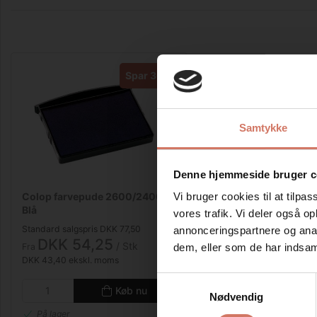
Spar 30%
Samtykke
Denne hjemmeside bruger c
Colop farvepude 2600/2400
Vi bruger cookies til at tilpas
Blå
vores trafik. Vi deler også 
Standard salgspris DKK 77,50
annonceringspartnere og anal
DKK 54,25
/ Stk
Fra
dem, eller som de har indsaml
DKK 43,40 ekskl. moms
Samtykkevalg
Køb nu
Nødvendig
På lager