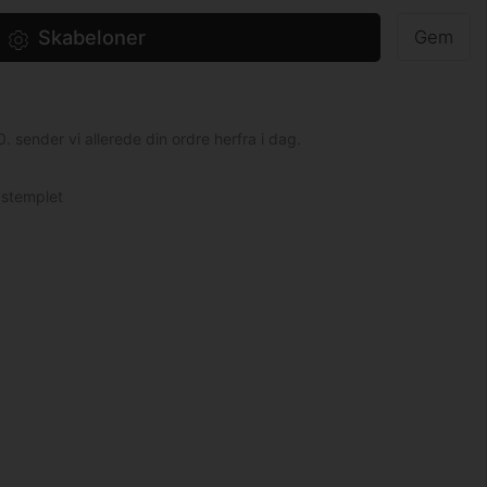
Skabeloner
Gem
0. sender vi allerede din ordre herfra i dag.
 stemplet