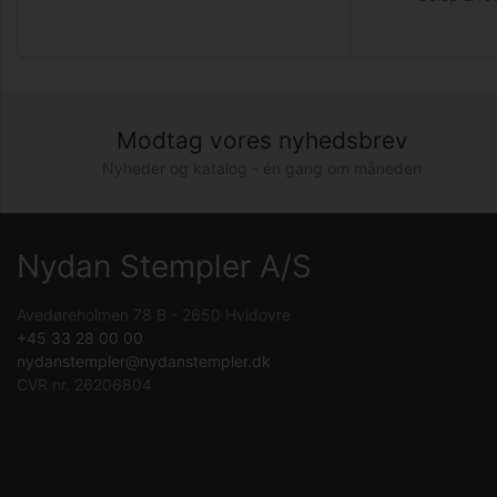
Modtag vores nyhedsbrev
Nyheder og katalog - én gang om måneden
Nydan Stempler A/S
Avedøreholmen 78 B - 2650 Hvidovre
+45 33 28 00 00
nydanstempler@nydanstempler.dk
CVR nr. 26206804