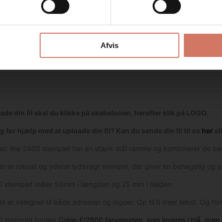
Afvis
oade din fil skal du klikke på skabelonen, herefter klik på LOGO.
g for hjælp med at uploade din fil? Kan du sende din fil til os
her
el
sic line 2400 stemplet har en stærk stål ramme og kombinerer de bed
 er et robust og yderst lydsvagt stempel, der giver en behagelig og 
 stemplet måler 56mm i længden og 25 mm i højden.
at er velegnet til både adresser og logoer. Op til 6 linjer tekst. Og
0 stemplet bruger
Colop E/2600 farvepuden, som leveres i blå, grøn, 