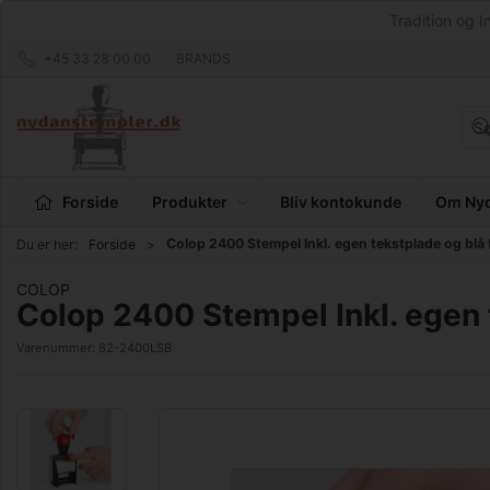
Tradition og I
+45 33 28 00 00
BRANDS
Forside
Produkter
Bliv kontokunde
Om Nyd
Colop 2400 Stempel Inkl. egen tekstplade og blå
Du er her:
Forside
COLOP
Colop 2400 Stempel Inkl. egen 
Varenummer:
82-2400LSB