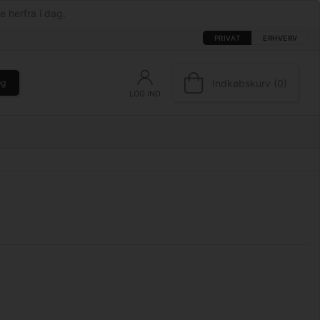
e herfra i dag.
PRIVAT
ERHVERV
Indkøbskurv (0)
øg
LOG IND