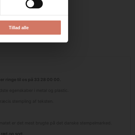
Tillad alle
ler ringe til os på 33 28 00 00.
ste egenskaber i metal og plastic.
præcis stempling af teksten.
 formatet er det mest brugte på det danske stempelmarked.
rød og sort.