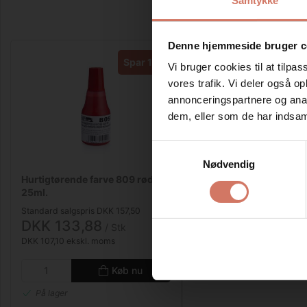
Samtykke
Denne hjemmeside bruger c
Spar 15%
Vi bruger cookies til at tilpas
vores trafik. Vi deler også 
annonceringspartnere og anal
dem, eller som de har indsaml
Samtykkevalg
Nødvendig
Hurtigtørende farve 809 rød
25ml.
Standard salgspris DKK 157,50
DKK 133,88
/ Stk
DKK 107,10 ekskl. moms
Køb nu
På lager