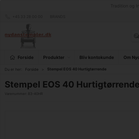
Tradition og I
+45 33 28 00 00
BRANDS
Forside
Produkter
Bliv kontokunde
Om Nyd
Stempel EOS 40 Hurtigtørrende
Du er her:
Forside
Stempel EOS 40 Hurtigtørrend
Varenummer:
83-40HR