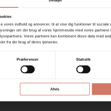
Detaljer
ookies
se vores indhold og annoncer, til at vise dig funktioner til sociale
oplysninger om din brug af vores hjemmeside med vores partnere i
ysepartnere. Vores partnere kan kombinere disse data med andr
Jeg ønsker at handle som
et fra din brug af deres tjenester.
Privat
Erhverv
Præferencer
Statistik
Afvis