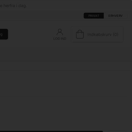
e herfra i dag.
PRIVAT
ERHVERV
Indkøbskurv (0)
øg
LOG IND