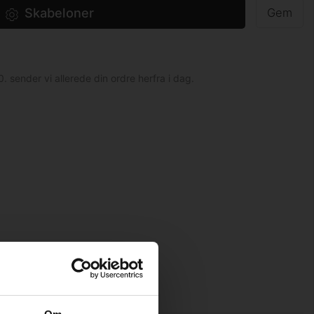
Skabeloner
Gem
0. sender vi allerede din ordre herfra i dag.