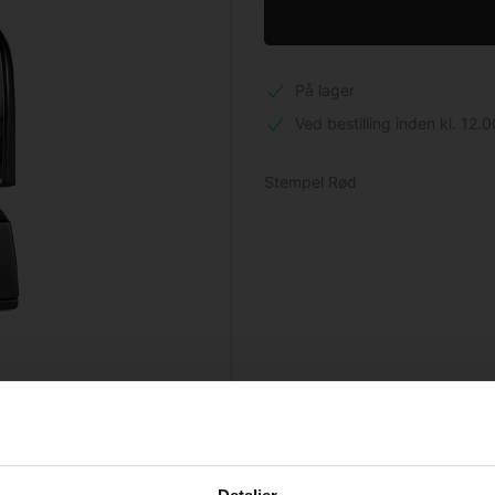
På lager
Ved bestilling inden kl. 12.0
Stempel Rød
Købt sammen med dette produkt