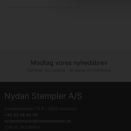
Modtag vores nyhedsbrev
Nyheder og katalog - én gang om måneden
Nydan Stempler A/S
Avedøreholmen 78 B - 2650 Hvidovre
+45 33 28 00 00
nydanstempler@nydanstempler.dk
CVR nr. 26206804