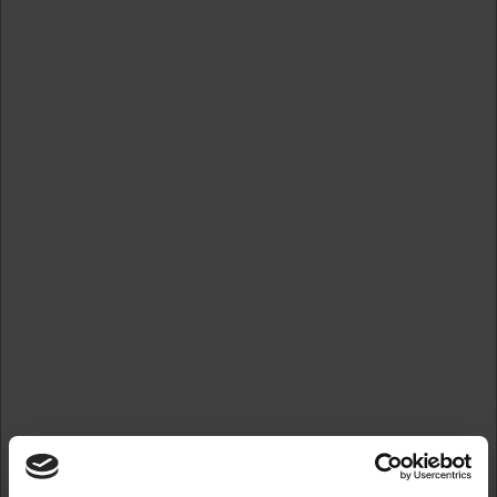
Forstør
Kontakt kundeservice for yderligere information om køb af
dette produkt.
Måler 14 cm i højden og 42 cm i bredden.
Mere information
Information