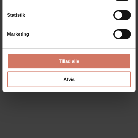
Statistik
Tilmeld
Marketing
Nydan Stempler A/S
Tillad alle
Avedøreholmen 78 B - 2650 Hvidovre
+45 33 28 00 00
Afvis
nydanstempler@nydanstempler.dk
CVR nr. 26206804
KATALOG
Find dit nye stempel her
Datostempler
Nye tekstplader