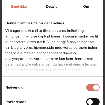
Opskummet hvidt pvc skilt
Samtykke
Detaljer
Om
Letvægtsplade i 3 mm tykkelse. Måler 14 cm i højden og
42 cm i bredden.
Denne hjemmeside bruger cookies
PVC er en massiv plastplade, også kaldet Foamalux.
Vi bruger cookies til at tilpasse vores indhold og
Pladen er vejrbestandig, som tåler solly s og frost.
annoncer, til at vise dig funktioner til sociale medier og til
Bruges indendørs og udendørs.
at analysere vores trafik. Vi deler også oplysninger om
din brug af vores hjemmeside med vores partnere inden
Der er monteret dobbelt klæbende tape på bagsiden, så
for sociale medier, annonceringspartnere og
skiltet nemt kan monteres.
analysepartnere. Vores partnere kan kombinere disse
Hurtig levering fra eget lager og produktion.
data med andre oplysninger, du har givet dem, eller som
de har indsamlet fra din brug af deres tjenester.
Samtykkevalg
Jeg ønsker at handle som
Modtag vores nyhedsbrev
Nødvendig
Nyheder og katalog - én gang om måneden
Privat
Erhverv
Præferencer