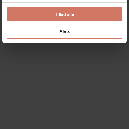
Tillad alle
Modtag vores nyhedsbrev
Nyheder og katalog - én gang om måneden
Afvis
Tilmeld
Nydan Stempler A/S
Avedøreholmen 78 B - 2650 Hvidovre
+45 33 28 00 00
nydanstempler@nydanstempler.dk
CVR nr. 26206804