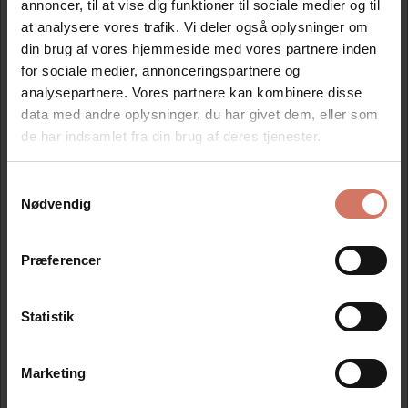
annoncer, til at vise dig funktioner til sociale medier og til
at analysere vores trafik. Vi deler også oplysninger om
din brug af vores hjemmeside med vores partnere inden
for sociale medier, annonceringspartnere og
analysepartnere. Vores partnere kan kombinere disse
data med andre oplysninger, du har givet dem, eller som
Information
de har indsamlet fra din brug af deres tjenester.
Opskummet hvidt pvc skilt
Samtykkevalg
Jeg ønsker at handle som
Nødvendig
Letvægtsplade i 3 mm tykkelse, måler 30 cm i højden og
21 cm i bredden.
Privat
Erhverv
Præferencer
PVC er en massiv plastplade, også kaldet Foamalux.
Pladen er vejrbestandig, som tåler sollys og frost.
Statistik
Bruges indendørs og udendørs.
Der er monteret dobbelt klæbende tape på bagsiden, så
Marketing
skiltet nemt kan monteres.