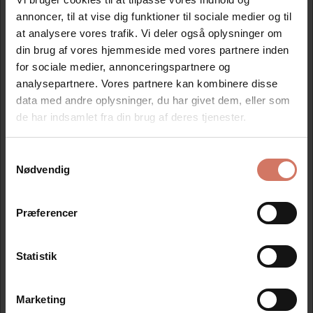
Standard salgspris DKK
Standard salgspris DKK
annoncer, til at vise dig funktioner til sociale medier og til
1.272,50
1.272,50
DKK 1.145,25
DKK 1.145,25
at analysere vores trafik. Vi deler også oplysninger om
/ Stk
/ Stk
din brug af vores hjemmeside med vores partnere inden
DKK 916,20 ekskl. moms
DKK 916,20 ekskl. moms
for sociale medier, annonceringspartnere og
Køb nu
Køb nu
analysepartnere. Vores partnere kan kombinere disse
På lager
På lager
data med andre oplysninger, du har givet dem, eller som
de har indsamlet fra din brug af deres tjenester.
Samtykkevalg
Jeg ønsker at handle som
Nødvendig
Privat
Erhverv
Præferencer
Statistik
Information
Specifikationer
Marketing
Model 145 vægt 200 gram - dybde 45 mm. ind på papiret