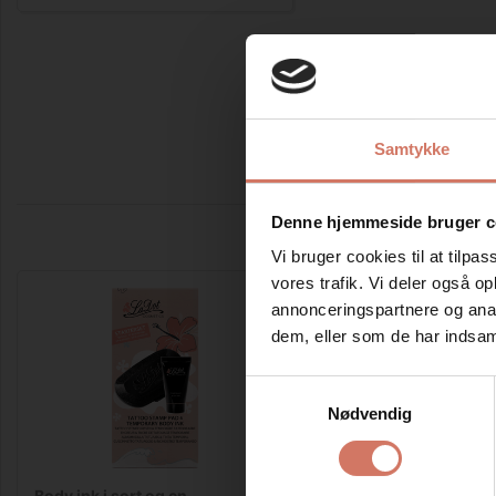
Samtykke
Denne hjemmeside bruger c
Vi bruger cookies til at tilpas
vores trafik. Vi deler også 
annonceringspartnere og anal
dem, eller som de har indsaml
Samtykkevalg
Nødvendig
Body ink i sort og en
Ladot sort Liner til ta