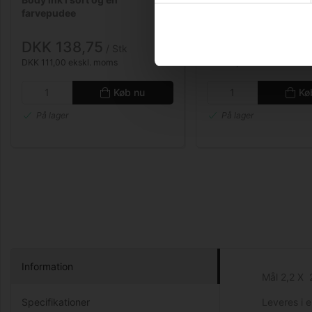
farvepudee
ml.
DKK 138,75
DKK 90,00
/ Stk
/ 
DKK 111,00 ekskl. moms
DKK 72,00 ekskl. moms
Køb nu
Kø
På lager
På lager
Information
Mål 2,2 X 
Specifikationer
Leveres i e