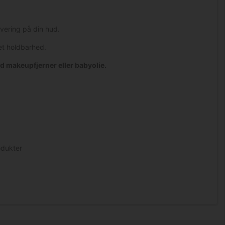
vering på din hud.
et holdbarhed.
d makeupfjerner eller babyolie.
odukter