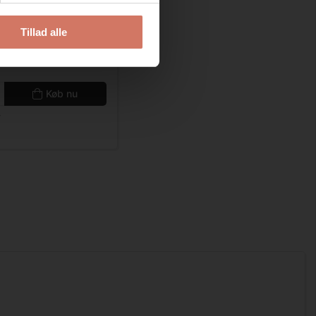
Tillad alle
0,00
/ 
ekskl. moms
Køb nu
r