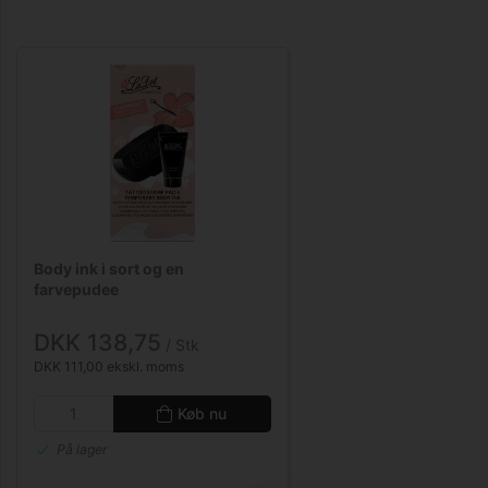
Body ink i sort og en
farvepudee
DKK 138,75
/ Stk
DKK 111,00 ekskl. moms
Køb nu
På lager