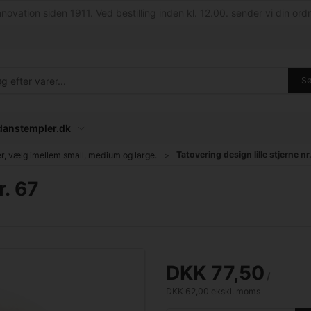
nnovation siden 1911. Ved bestilling inden kl. 12.00. sender vi din ordr
S
anstempler.dk
Tatovering design lille stjerne nr
er, vælg imellem small, medium og large.
r. 67
DKK 77,50
/ 
DKK 62,00 ekskl. moms