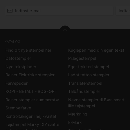
KATALOG
Find dit nye stempel her
Kuglepen med din egen tekst
Datostempler
Prægestempel
Nye tekstplader
Eget trykkeri stempel
Reiner Elektriske stempler
Ladot tattoo stempler
Farvepuder
Translatørstempel
KOPI - BETALT - BOGFØRT
Talbåndstempler
Reiner stempler nummeratør
Navne stempler til Børn smart
lille tøjstempel
Stempelfarve
Mærkning
Kontroltænger i høj kvalitet
E-Mark
Tøjstempel Marky DIY sætte