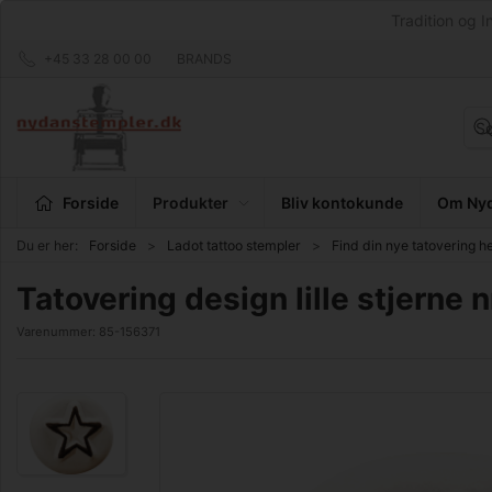
Tradition og I
+45 33 28 00 00
BRANDS
Forside
Produkter
Bliv kontokunde
Om Nyd
Du er her:
Forside
Ladot tattoo stempler
Find din nye tatovering h
Tatovering design lille stjerne n
Varenummer:
85-156371