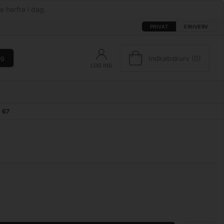
e herfra i dag.
PRIVAT
ERHVERV
Indkøbskurv (0)
øg
LOG IND
. 67