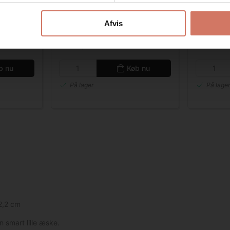
Afvis
DKK 82,50
DKK 9
/ 
DKK 66,00 ekskl. moms
DKK 72,00 
b nu
Køb nu
På lager
På lage
2,2 cm
n smart lille æske.