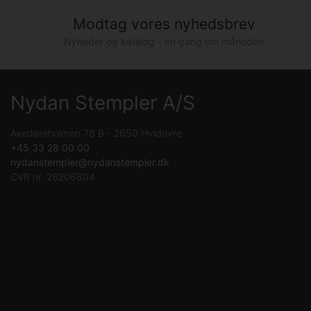
Modtag vores nyhedsbrev
Nyheder og katalog - én gang om måneden
Nydan Stempler A/S
Avedøreholmen 78 B - 2650 Hvidovre
+45 33 28 00 00
nydanstempler@nydanstempler.dk
CVR nr. 26206804