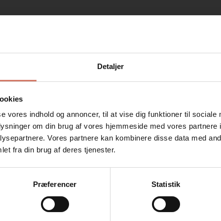
Detaljer
Købt sammen med dette produkt
ookies
se vores indhold og annoncer, til at vise dig funktioner til sociale
oplysninger om din brug af vores hjemmeside med vores partnere i
ysepartnere. Vores partnere kan kombinere disse data med andr
Jeg ønsker at handle som
et fra din brug af deres tjenester.
Privat
Erhverv
Præferencer
Statistik
tovering 4
Tatovering design Hest nr.251
Tatoverin