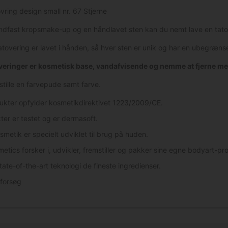
vring design small nr. 67 Stjerne
dfast kropsmake-up og en håndlavet sten kan du nemt lave en tato
atovering er lavet i hånden, så hver sten er unik og har en ubegræns
veringer er kosmetisk base, vandafvisende og nemme at fjerne me
stille en farvepude samt farve.
ukter opfylder kosmetikdirektivet 1223/2009/CE.
ter er testet og er dermasoft.
smetik er specielt udviklet til brug på huden.
etics forsker i, udvikler, fremstiller og pakker sine egne bodyart-pr
tate-of-the-art teknologi de fineste ingredienser.
eforsøg