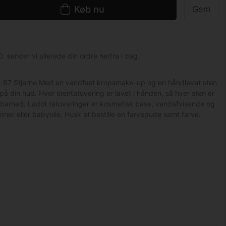
Køb nu
Gem
0. sender vi allerede din ordre herfra i dag.
nr. 67 Stjerne Med en vandfast kropsmake-up og en håndlavet sten
på din hud. Hver stentatovering er lavet i hånden, så hver sten er
barhed. Ladot tatoveringer er kosmetisk base, vandafvisende og
er eller babyolie. Husk at bestille en farvepude samt farve.