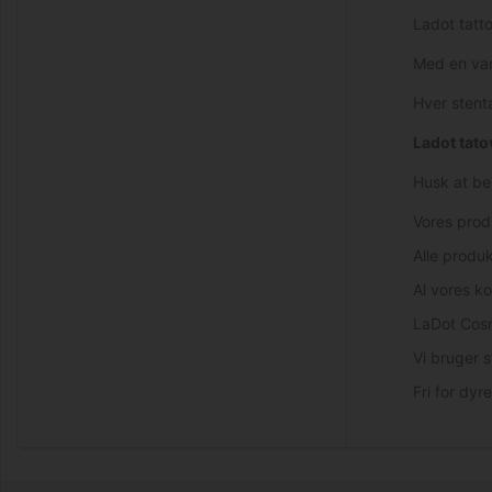
Ladot tatto
Med en van
Hver stent
Ladot tato
Husk at be
Vores prod
Alle produk
Al vores ko
LaDot Cosm
Vi bruger s
Fri for dyr