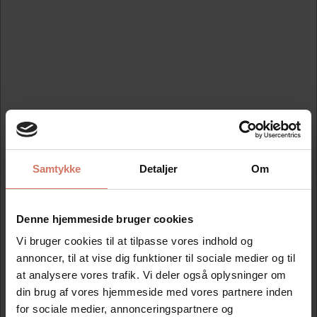
Køb nu
Køb nu
På lager
På lager
Samtykke
Detaljer
Om
Bedst sælgende i E-mark speciel
Denne hjemmeside bruger cookies
tilbehør
Vi bruger cookies til at tilpasse vores indhold og
annoncer, til at vise dig funktioner til sociale medier og til
at analysere vores trafik. Vi deler også oplysninger om
din brug af vores hjemmeside med vores partnere inden
Spar 25%
for sociale medier, annonceringspartnere og