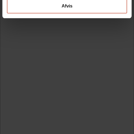
Afvis
Information
Video
Smart lille holder til E-mark stemplet. Træk gavebåndet
igennem holderen og placer stemplet i holderen. Herefter
kan du nemt overføre dit aftryk til gavebåndet.
1 stk. til 15mm gavebånd og 1 stk. til 25mm gave bånd.
Nyt katalog med masser af inspiration og vejledning
Modtag vores nyhedsbrev
Nyheder og katalog - én gang om måneden