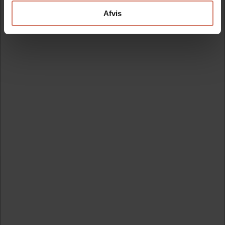
Afvis
Information
Specifikationer
Aftryk 01.01.2025
Stempler kun dato. Stempel incl. farvepude.
Colop 21004 det mest solgte datostempel uden tekst.
Der er årsånd til År 2030, nemt at stemple med og giver et
skarpt aftryk.
Modtag vores nyhedsbrev
Nyheder og katalog - én gang om måneden