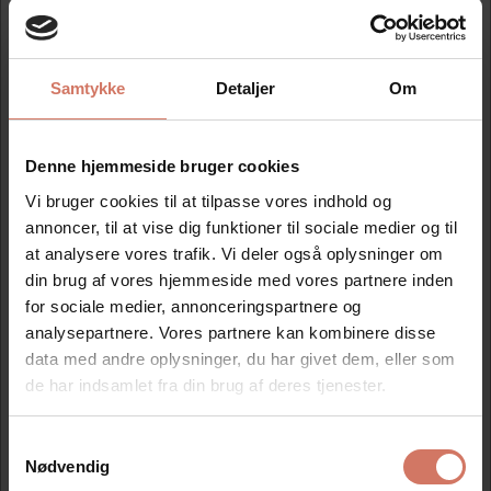
1-2 linier 24x41 mm. Stempel incl. tekstplade og blå farvepude.
Samtykke
Detaljer
Om
Mere information
Denne hjemmeside bruger cookies
Information
Specifikationer
Vi bruger cookies til at tilpasse vores indhold og
annoncer, til at vise dig funktioner til sociale medier og til
Colops datostempler er iabsolut topkvalitet og holder til
at analysere vores trafik. Vi deler også oplysninger om
en million aftryk, hvilket i praksis betyderen livslang
din brug af vores hjemmeside med vores partnere inden
levetid
.
for sociale medier, annonceringspartnere og
Expert line er lig med stabilitet lang holdbarhed
analysepartnere. Vores partnere kan kombinere disse
ogknivskarpe aftryk.
Metal stempel 80 % stål Microban Antibakterie produkt
data med andre oplysninger, du har givet dem, eller som
beskyttelse er støbt indi stempel håndtaget på hele Expert
de har indsamlet fra din brug af deres tjenester.
line Og forhindre vækst af bakterie. Nem ogren
udskiftning af farvepude.
Samtykkevalg
Jeg ønsker at handle som
Nødvendig