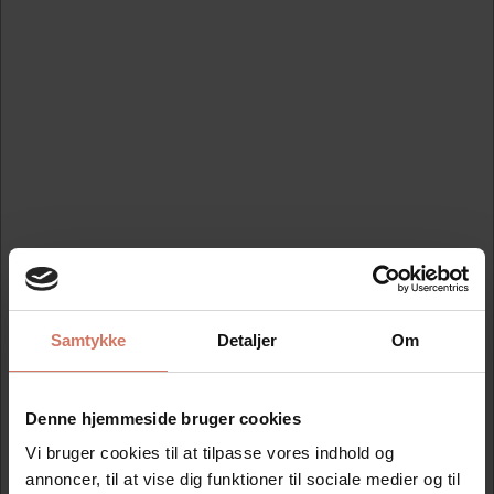
Mere information
Købt sammen med dette produkt
Spar 15%
Samtykke
Detaljer
Om
Datostempel Colop 120
med 4mm iso dato
Denne hjemmeside bruger cookies
Standard salgspris DKK
Vi bruger cookies til at tilpasse vores indhold og
236,25
annoncer, til at vise dig funktioner til sociale medier og til
DKK 200,81
/ 