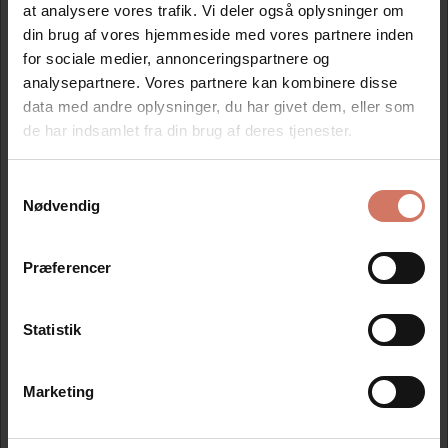
at analysere vores trafik. Vi deler også oplysninger om
DKK 160,65 ekskl. moms
din brug af vores hjemmeside med vores partnere inden
Køb nu
for sociale medier, annonceringspartnere og
På lager
analysepartnere. Vores partnere kan kombinere disse
data med andre oplysninger, du har givet dem, eller som
de har indsamlet fra din brug af deres tjenester.
Samtykkevalg
Jeg ønsker at handle som
Nødvendig
Privat
Erhverv
Præferencer
Specifikationer
Statistik
Brand
Colop
Marketing