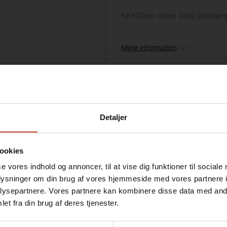
58x27mm Colop 2400 julestem
Mere information
Detaljer
ookies
se vores indhold og annoncer, til at vise dig funktioner til sociale
oplysninger om din brug af vores hjemmeside med vores partnere i
ysepartnere. Vores partnere kan kombinere disse data med andr
Jeg ønsker at handle som
et fra din brug af deres tjenester.