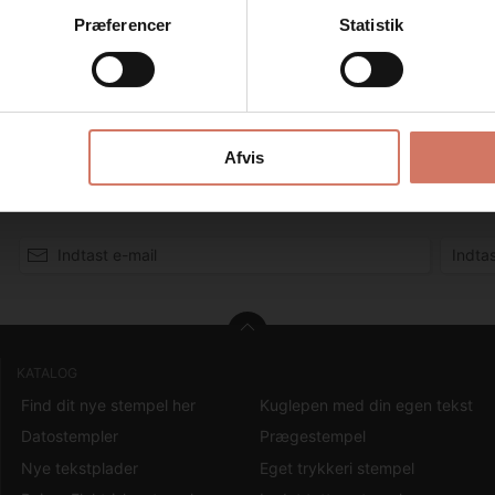
Privat
Erhverv
Præferencer
Statistik
et til at mærke dine Julegaver, Juleservietter, Julekort, Til & Fra kor
sic line 2400 stemplet har en stærk stål ramme og kombinerer de bed
 er et robust og yderst lydsvagt stempel, der giver en behagelig og 
Afvis
KATALOG
Find dit nye stempel her
Kuglepen med din egen tekst
Datostempler
Prægestempel
Nye tekstplader
Eget trykkeri stempel