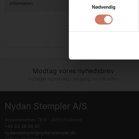
Information
Nødvendig
Brug stempl
Colop Clas
Resultatet
Modtag vores nyhedsbrev
Nyheder og katalog - én gang om måneden
Nydan Stempler A/S
Avedøreholmen 78 B - 2650 Hvidovre
+45 33 28 00 00
nydanstempler@nydanstempler.dk