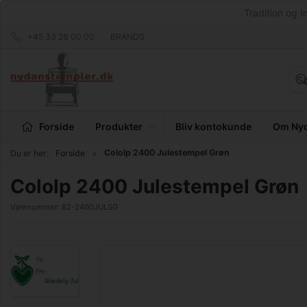
Tradition og I
+45 33 28 00 00
BRANDS
Forside
Produkter
Bliv kontokunde
Om Nyd
Cololp 2400 Julestempel Grøn
Du er her:
Forside
Cololp 2400 Julestempel Grøn
Varenummer:
82-2400JULSG