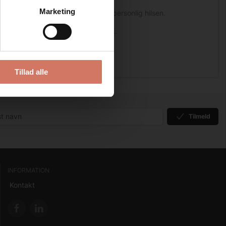
Marketing
t, Julebag, Julehilsner alle med en personlig hilsen.
 ste egenskaber i metal og plastic.
præcis stempling af teksten.
Tillad alle
Tilmeld
INFORMATION
Kontakt