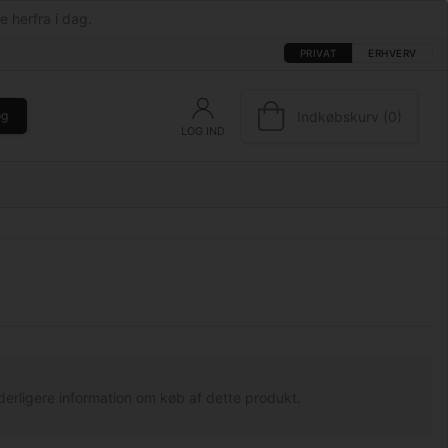
e herfra i dag.
PRIVAT
ERHVERV
Indkøbskurv (0)
øg
LOG IND
derligere information om køb af dette produkt.