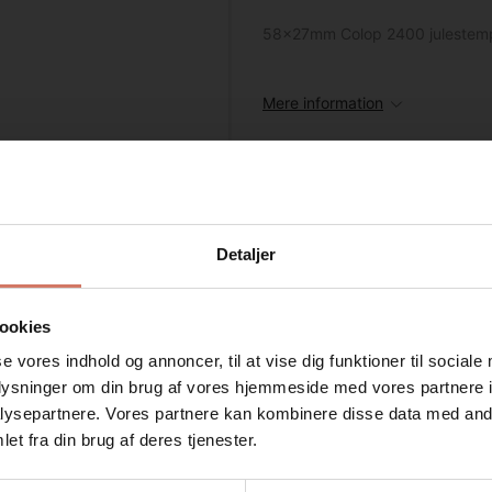
58x27mm Colop 2400 julestem
Mere information
Detaljer
ookies
se vores indhold og annoncer, til at vise dig funktioner til sociale
oplysninger om din brug af vores hjemmeside med vores partnere i
ysepartnere. Vores partnere kan kombinere disse data med andr
Jeg ønsker at handle som
et fra din brug af deres tjenester.