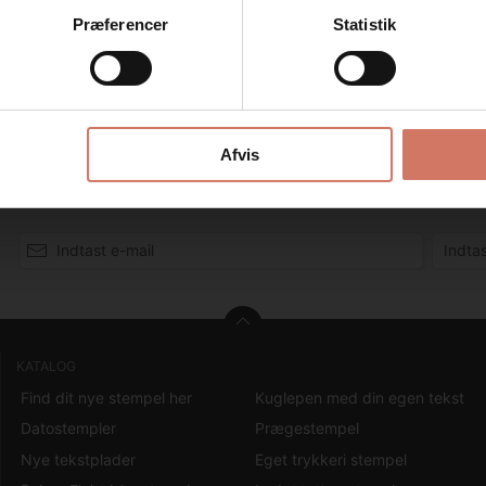
Privat
Erhverv
Præferencer
Statistik
et til at mærke dine Julegaver, Juleservietter, Julekort, Til & Fra kor
sic line 2400 stemplet har en stærk stål ramme og kombinerer de bed
 er et robust og yderst lydsvagt stempel, der giver en behagelig og 
Afvis
KATALOG
Find dit nye stempel her
Kuglepen med din egen tekst
Datostempler
Prægestempel
Nye tekstplader
Eget trykkeri stempel