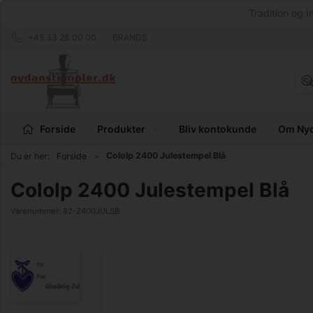
Tradition og I
+45 33 28 00 00
BRANDS
Forside
Produkter
Bliv kontokunde
Om Nyd
Cololp 2400 Julestempel Blå
Du er her:
Forside
Cololp 2400 Julestempel Blå
Varenummer:
82-2400JULSB