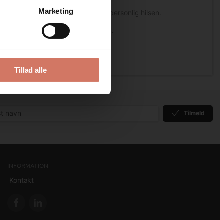
Marketing
t, Julebag, Julehilsner alle med en personlig hilsen.
 ste egenskaber i metal og plastic.
præcis stempling af teksten.
Tillad alle
Tilmeld
INFORMATION
Kontakt