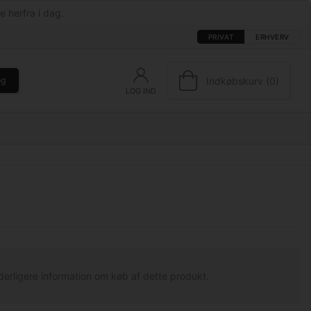
e herfra i dag.
PRIVAT
ERHVERV
Indkøbskurv (0)
øg
LOG IND
derligere information om køb af dette produkt.