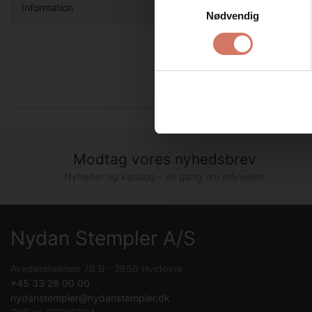
Information
Nødvendig
Brug stempl
Colop Clas
Resultatet
Modtag vores nyhedsbrev
Nyheder og katalog - én gang om måneden
Nydan Stempler A/S
Avedøreholmen 78 B - 2650 Hvidovre
+45 33 28 00 00
nydanstempler@nydanstempler.dk