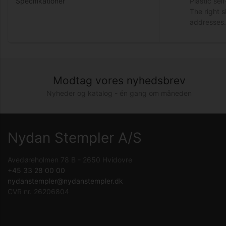
Specifikationer
Plastic sel
The right 
addresses.
Modtag vores nyhedsbrev
Nyheder og katalog - én gang om måneden
Nydan Stempler A/S
Avedøreholmen 78 B - 2650 Hvidovre
+45 33 28 00 00
nydanstempler@nydanstempler.dk
CVR nr. 26206804