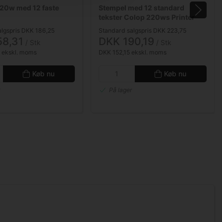
20w med 12 faste
Stempel med 12 standard
tekster Colop 220ws Printer
algspris DKK 186,25
Standard salgspris DKK 223,75
58,31
DKK 190,19
/ Stk
/ Stk
 ekskl. moms
DKK 152,15 ekskl. moms
Køb nu
Køb nu
r
På lager