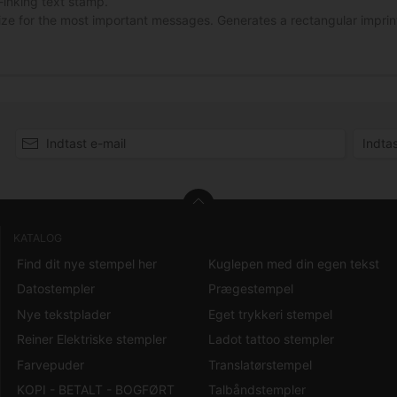
f-inking text stamp.
size for the most important messages. Generates a rectangular imprint
KATALOG
Find dit nye stempel her
Kuglepen med din egen tekst
Datostempler
Prægestempel
Nye tekstplader
Eget trykkeri stempel
Reiner Elektriske stempler
Ladot tattoo stempler
Farvepuder
Translatørstempel
KOPI - BETALT - BOGFØRT
Talbåndstempler