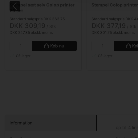
Stempel sæt selv Colop printer
Stempel Colop printer
20 set
Standard salgspris DKK 363,75
Standard salgspris DKK 4
DKK 309,19
DKK 377,19
/ Stk
/ Stk
DKK 247,35 ekskl. moms
DKK 301,75 ekskl. moms
Køb nu
Kø
På lager
På lager
Information
op til 4 li