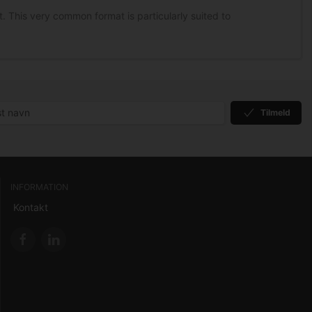
. This very common format is particularly suited to
Tilmeld
INFORMATION
Kontakt