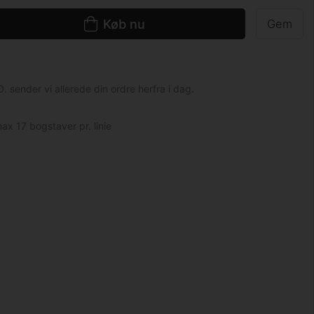
Køb nu
Gem
0. sender vi allerede din ordre herfra i dag.
max 17 bogstaver pr. linie