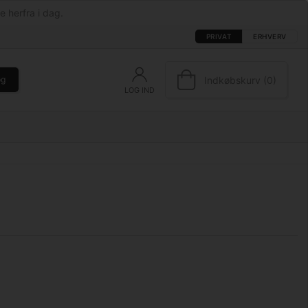
e herfra i dag.
PRIVAT
ERHVERV
Indkøbskurv (0)
øg
LOG IND