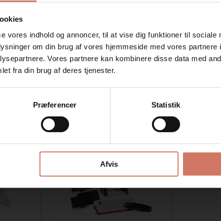
ookies
se vores indhold og annoncer, til at vise dig funktioner til sociale
oplysninger om din brug af vores hjemmeside med vores partnere i
ysepartnere. Vores partnere kan kombinere disse data med andr
Jeg ønsker at handle som
et fra din brug af deres tjenester.
Privat
Erhverv
Bedst sælgende i Eget trykkeri stempel
Præferencer
Statistik
Spar 15%
Spar 15%
Afvis