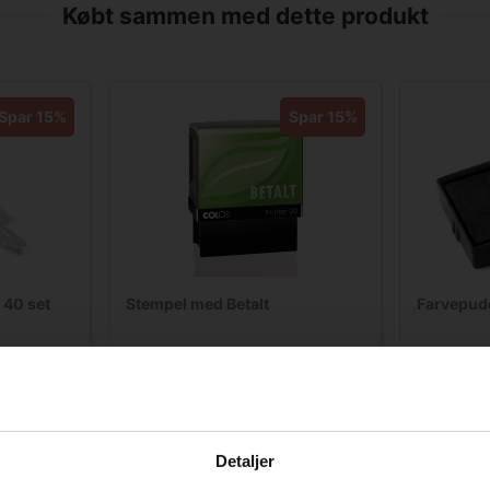
Købt sammen med dette produkt
Spar 15%
Spar 15%
 40 set
Stempel med Betalt
Farvepud
43,75
Standard salgspris DKK 161,25
Standard s
DKK 137,06
DKK 4
/ Stk
DKK 109,65 ekskl. moms
DKK 34,00 
b nu
Køb nu
Detaljer
På lager
På lage