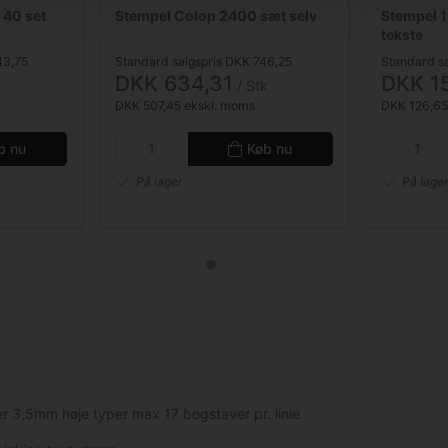
 40 set
Stempel Colop 2400 sæt selv
Stempel 1
tekste
43,75
Standard salgspris DKK 746,25
Standard s
DKK 634,31
DKK 1
/ Stk
DKK 507,45 ekskl. moms
DKK 126,65
b nu
Køb nu
På lager
På lage
ner 3,5mm høje typer max 17 bogstaver pr. linie