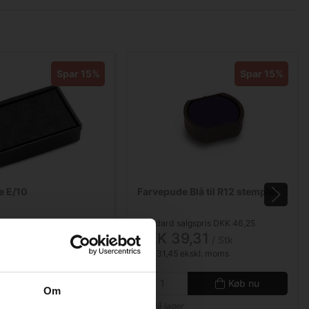
Spar 15%
Spar 15%
e E/10
Farvepude Blå til R12 stemplet
algspris DKK 50,00
Standard salgspris DKK 46,25
2,50
DKK 39,31
/ Stk
/ Stk
ekskl. moms
DKK 31,45 ekskl. moms
Køb nu
Køb nu
Om
r
På lager