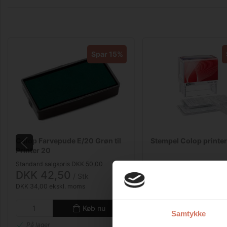
Spar 15%
Colop Farvepude E/20 Grøn til
Stempel Colop printer
Printer 20
Standard salgspris DKK 50,00
Standard salgspris DKK 4
DKK 42,50
DKK 377,19
/ Stk
/ Stk
DKK 34,00 ekskl. moms
DKK 301,75 ekskl. moms
Køb nu
Kø
Samtykke
På lager
På lager