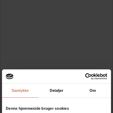
forskellige tekster 4mm Kopi Haster Afsendt Annulleret Bestilt
Bilag Faxet Fortroligt Godkendt Modtaget Original Udkast
Mere information
Bedst sælgende i Eget trykkeri stempel
Spar 15%
Spar 15%
Samtykke
Detaljer
Om
Stempel sæt selv Colop
Stempel Colop printer
printer 20 set
40 set
Denne hjemmeside bruger cookies
Standard salgspris DKK
Standard salgspris DKK