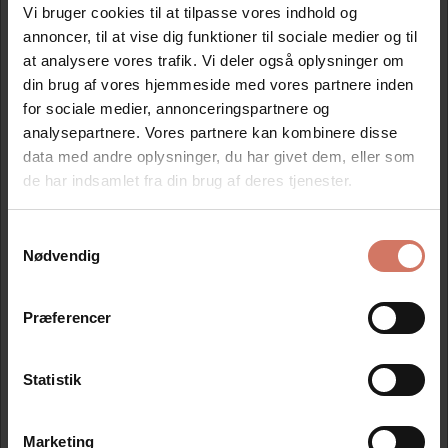
363,75
443,75
Vi bruger cookies til at tilpasse vores indhold og
DKK 309,19
DKK 377,19
/ Stk
/ Stk
annoncer, til at vise dig funktioner til sociale medier og til
DKK 247,35 ekskl. moms
DKK 301,75 ekskl. moms
at analysere vores trafik. Vi deler også oplysninger om
Køb nu
Køb nu
din brug af vores hjemmeside med vores partnere inden
for sociale medier, annonceringspartnere og
På lager
På lager
analysepartnere. Vores partnere kan kombinere disse
data med andre oplysninger, du har givet dem, eller som
de har indsamlet fra din brug af deres tjenester.
Samtykkevalg
Jeg ønsker at handle som
Nødvendig
Privat
Erhverv
Præferencer
Information
Specifikationer
Statistik
Du drejer nemt hen til den næste tekst. Vælg mellem 12
forskellige tekster 4mm Kopi Haster Afsendt Annulleret
Marketing